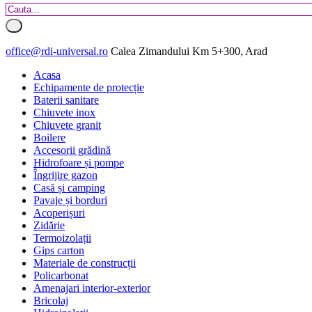
office@rdi-universal.ro
Calea Zimandului Km 5+300, Arad
Acasa
Echipamente de protecție
Baterii sanitare
Chiuvete inox
Chiuvete granit
Boilere
Accesorii grădină
Hidrofoare și pompe
Îngrijire gazon
Casă și camping
Pavaje și borduri
Acoperișuri
Zidărie
Termoizolații
Gips carton
Materiale de construcții
Policarbonat
Amenajari interior-exterior
Bricolaj