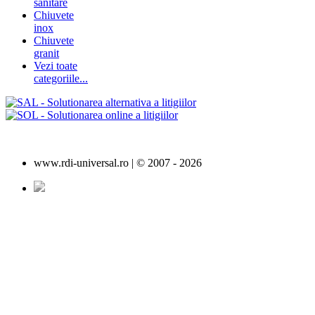
sanitare
Chiuvete
inox
Chiuvete
granit
Vezi toate
categoriile...
www.rdi-universal.ro | © 2007 -
2026