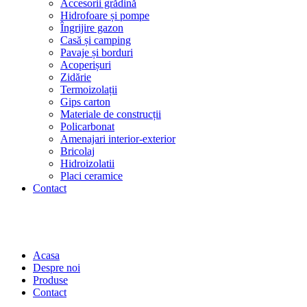
Accesorii grădină
Hidrofoare și pompe
Îngrijire gazon
Casă și camping
Pavaje și borduri
Acoperișuri
Zidărie
Termoizolații
Gips carton
Materiale de construcții
Policarbonat
Amenajari interior-exterior
Bricolaj
Hidroizolatii
Placi ceramice
Contact
Acasa
Despre noi
Produse
Contact