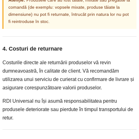
Atenție:
Produsele care au fost tăiate, mixate sau pregătite la
comandă (de exemplu: vopsele mixate, produse tăiate la
dimensiune) nu pot fi returnate, întrucât prin natura lor nu pot
fi reintroduse în stoc.
4. Costuri de returnare
Costurile directe ale returnării produselor vă revin
dumneavoastră, în calitate de client. Vă recomandăm
utilizarea unui serviciu de curierat cu confirmare de livrare și
asigurare corespunzătoare valorii produselor.
RDI Universal nu își asumă responsabilitatea pentru
produsele deteriorate sau pierdute în timpul transportului de
retur.