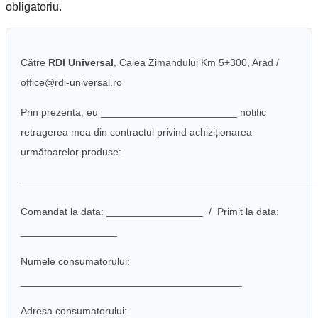
obligatoriu.
Către
RDI Universal
, Calea Zimandului Km 5+300, Arad /
office@rdi-universal.ro
Prin prezenta, eu ________________________ notific
retragerea mea din contractul privind achiziționarea
următoarelor produse:
____________________________________________________
Comandat la data: _________________ / Primit la data:
_________________
Numele consumatorului:
_______________________________________
Adresa consumatorului: