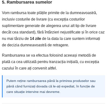
5. Rambursarea sumelor
Vom rambursa toate plățile primite de la dumneavoastră,
inclusiv costurile de livrare (cu excepția costurilor
suplimentare generate de alegerea unui alt tip de livrare
decât cea standard), fără întârzieri nejustificate și în orice caz
nu mai târziu de
14 zile
de la data la care suntem informați
de decizia dumneavoastră de retragere.
Rambursarea se va efectua folosind aceeași metodă de
plată ca cea utilizată pentru tranzacția inițială, cu excepția
cazului în care ați convenit altfel.
Putem reține rambursarea până la primirea produselor sau
până când furnizați dovada că le-ați expediat, în funcție de
care situație intervine mai devreme.