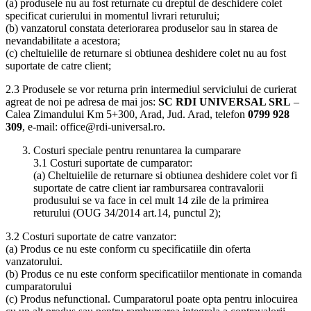
(a) produsele nu au fost returnate cu dreptul de deschidere colet
specificat curierului in momentul livrari returului;
(b) vanzatorul constata deteriorarea produselor sau in starea de
nevandabilitate a acestora;
(c) cheltuielile de returnare si obtiunea deshidere colet nu au fost
suportate de catre client;
2.3 Produsele se vor returna prin intermediul serviciului de curierat
agreat de noi pe adresa de mai jos:
SC RDI UNIVERSAL SRL
–
Calea Zimandului Km 5+300, Arad, Jud. Arad, telefon
0799 928
309
, e-mail: office@rdi-universal.ro.
Costuri speciale pentru renuntarea la cumparare
3.1 Costuri suportate de cumparator:
(a) Cheltuielile de returnare si obtiunea deshidere colet vor fi
suportate de catre client iar rambursarea contravalorii
produsului se va face in cel mult 14 zile de la primirea
returului (OUG 34/2014 art.14, punctul 2);
3.2 Costuri suportate de catre vanzator:
(a) Produs ce nu este conform cu specificatiile din oferta
vanzatorului.
(b) Produs ce nu este conform specificatiilor mentionate in comanda
cumparatorului
(c) Produs nefunctional. Cumparatorul poate opta pentru inlocuirea