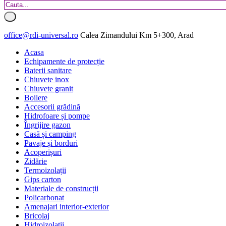
office@rdi-universal.ro
Calea Zimandului Km 5+300, Arad
Acasa
Echipamente de protecție
Baterii sanitare
Chiuvete inox
Chiuvete granit
Boilere
Accesorii grădină
Hidrofoare și pompe
Îngrijire gazon
Casă și camping
Pavaje și borduri
Acoperișuri
Zidărie
Termoizolații
Gips carton
Materiale de construcții
Policarbonat
Amenajari interior-exterior
Bricolaj
Hidroizolatii