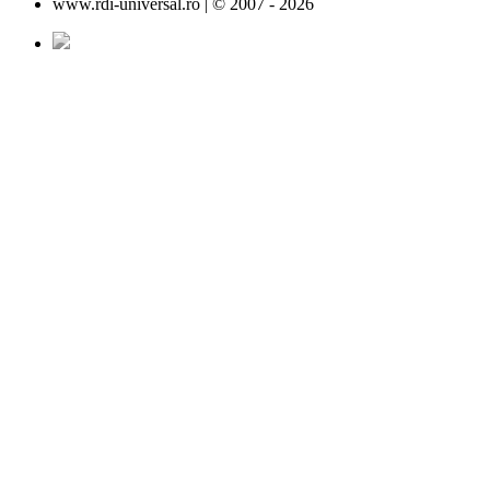
www.rdi-universal.ro | © 2007 -
2026