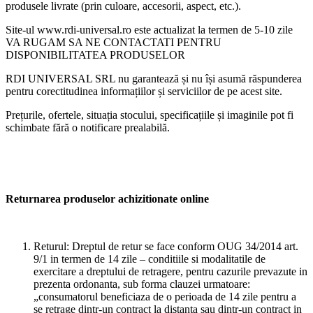
produsele livrate (prin culoare, accesorii, aspect, etc.).
Site-ul www.rdi-universal.ro este actualizat la termen de 5-10 zile
VA RUGAM SA NE CONTACTATI PENTRU
DISPONIBILITATEA PRODUSELOR
RDI UNIVERSAL SRL nu garantează și nu își asumă răspunderea
pentru corectitudinea informațiilor și serviciilor de pe acest site.
Prețurile, ofertele, situația stocului, specificațiile și imaginile pot fi
schimbate fără o notificare prealabilă.
Returnarea produselor achizitionate online
Returul: Dreptul de retur se face conform OUG 34/2014 art.
9/1 in termen de 14 zile – conditiile si modalitatile de
exercitare a dreptului de retragere, pentru cazurile prevazute in
prezenta ordonanta, sub forma clauzei urmatoare:
„consumatorul beneficiaza de o perioada de 14 zile pentru a
se retrage dintr-un contract la distanta sau dintr-un contract in