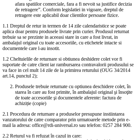
afara spatiilor comerciale, fara a fi nevoit sa justifice decizia
de retragere”. Conform legislatiei in vigoare, dreptul de
retragere este aplicabil doar clientilor persoane fizice.
1.1 Dreptul de retur in termen de 14 zile calendaristice se poate
aplica doar pentru produsele livrate prin curier. Produsul returnat
trebuie sa se prezinte in aceeasi stare in care a fost livrat, in
ambalajul original cu toate accesoriile, cu etichetele intacte si
documentele care l-au insotit.
1.2 Cheltuielile de returnare si obtiunea deshidere colet vor fi
suportate de catre client iar rambursarea contravalorii produsului se
va face in cel mult 14 zile de la primirea returului (OUG 34/2014
art.14, punctul 2);
Produsele trebuie returnate cu optiunea deschidere colet, în
starea în care au fost primite, în ambalajul original şi însoţite
de toate accesoriile şi documentele aferente: factura de
achiziție (copie)
2.1 Procedura de returnare a produselor presupune instiintarea
vanzatorului de catre comparator prin urmatoarele metode prin e-
mail la adresa: office@rdi-universal.ro sau telefon: 0257 284 900.
2.2 Returul va fi refuzat în cazul in care: