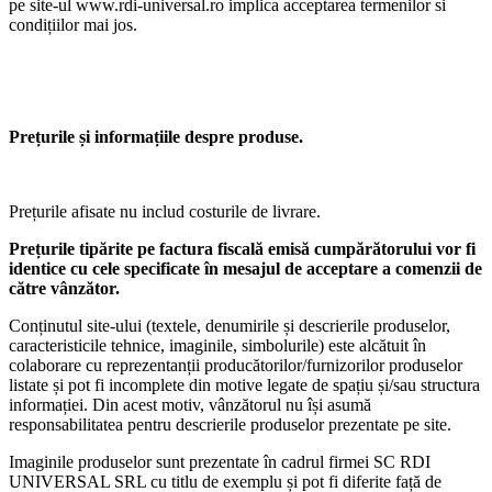
pe site-ul www.rdi-universal.ro implica acceptarea termenilor si
condițiilor mai jos.
Prețurile și informațiile despre produse.
Prețurile afisate nu includ costurile de livrare.
Prețurile tipărite pe factura fiscală emisă cumpărătorului vor fi
identice cu cele specificate în mesajul de acceptare a comenzii de
către vânzător.
Conținutul site-ului (textele, denumirile și descrierile produselor,
caracteristicile tehnice, imaginile, simbolurile) este alcătuit în
colaborare cu reprezentanții producătorilor/furnizorilor produselor
listate și pot fi incomplete din motive legate de spațiu și/sau structura
informației. Din acest motiv, vânzătorul nu își asumă
responsabilitatea pentru descrierile produselor prezentate pe site.
Imaginile produselor sunt prezentate în cadrul firmei SC RDI
UNIVERSAL SRL cu titlu de exemplu și pot fi diferite față de