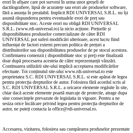
erori în afișare care pot surveni în urma unor greșeli de
dactilografiere, lipsă de acuratețe sau erori ale produselor software,
fără a anunța în prealabil. Implicit RDI UNIVERSAL S.R.L. nu își
asumă răspunderea pentru eventualele erori de preț sau
disponibilitate stoc. Aceste erori nu obligă RDI UNIVERSAL
S.R.L. (www.rdi-universal.ro) la nicio acțiune. Prețurile și
disponibilitatea produselor comercializate de către RDI
UNIVERSAL pot suferi modificări ulterioare, acest lucru fiind
influențat de factori externi precum politica de prețuri a
distribuitorilor sau disponibilitatea produselor de pe stocul acestora.
Confirmarea comenzii ( disponibilitate stoc și preț) este finalizată
doar după procesarea acesteia de către reprezentanții vânzări.
Continuarea utilizării site-ului implică acceptarea modificărilor
efectuate. Tot conținutul site-ului www.rdi-universal.ro este
proprietatea S.C. RDI UNIVERSAL S.R.L. si este apărat de legea
pentru protecția drepturilor de autor. Folosirea fără acordul scris al
S.C. RDI UNIVERSAL S.R.L. a oricaror elemente regăsite în site,
chiar dacă aceste elemente poartă marcaje de protectie, atrage dupa
sine consecințele prevazute de legislatia in vigoare. Pentru a ne
sesiza orice încălcare privind legea pentru protecția drepturilor de
autor, ne puteți contacta la office@rdi-universal.ro.
Accesarea, vizitarea, folosirea sau cumpărarea produselor prezentate