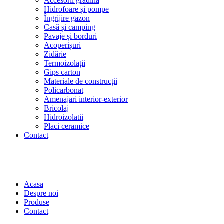
Accesorii grădină
Hidrofoare și pompe
Îngrijire gazon
Casă și camping
Pavaje și borduri
Acoperișuri
Zidărie
Termoizolații
Gips carton
Materiale de construcții
Policarbonat
Amenajari interior-exterior
Bricolaj
Hidroizolatii
Placi ceramice
Contact
Acasa
Despre noi
Produse
Contact