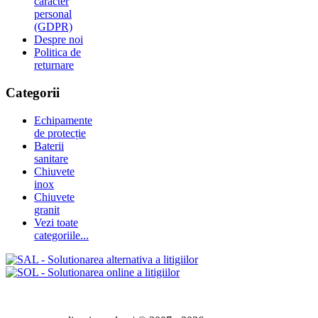
caracter
personal
(GDPR)
Despre noi
Politica de
returnare
Categorii
Echipamente
de protecție
Baterii
sanitare
Chiuvete
inox
Chiuvete
granit
Vezi toate
categoriile...