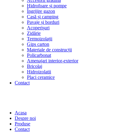
Accesorii grădină
Hidrofoare și pompe
Îngrijire gazon
Casă și camping
Pavaje și borduri
Acoperișuri
Zidărie
Termoizolații
Gips carton
Materiale de construcții
Policarbonat
Amenajari interior-exterior
Bricolaj
Hidroizolatii
Placi ceramice
Contact
Acasa
Despre noi
Produse
Contact