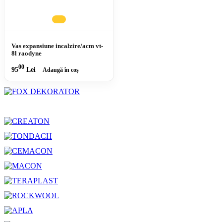
Vas expansiune incalzire/acm vt-
8l raodyne
00
95
Lei
Adaugă în coș