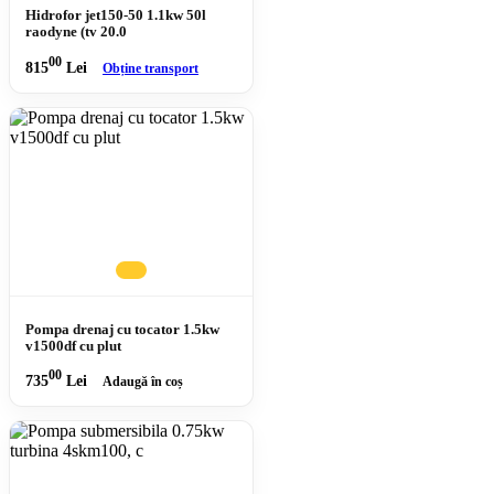
Hidrofor jet150-50 1.1kw 50l
raodyne (tv 20.0
00
815
Lei
Obține transport
Pompa drenaj cu tocator 1.5kw
v1500df cu plut
00
735
Lei
Adaugă în coș