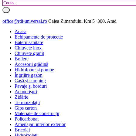
office@rdi-universal.ro
Calea Zimandului Km 5+300, Arad
Acasa
Echipamente de protecție
Baterii sanitare
Chiuvete inox
Chiuvete granit
Boilere
Accesorii grădină
Hidrofoare și pompe
Îngrijire gazon
Casă și camping
Pavaje și borduri
Acoperișuri
Zidărie
Termoizolații
Gips carton
Materiale de construcții
Policarbonat
Amenajari interior-exterior
Bricolaj
Hidroizolatii