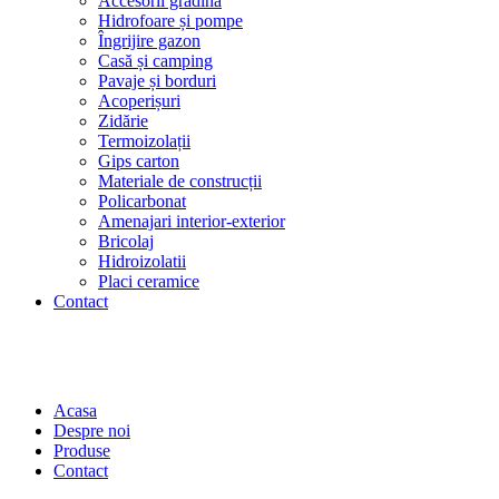
Accesorii grădină
Hidrofoare și pompe
Îngrijire gazon
Casă și camping
Pavaje și borduri
Acoperișuri
Zidărie
Termoizolații
Gips carton
Materiale de construcții
Policarbonat
Amenajari interior-exterior
Bricolaj
Hidroizolatii
Placi ceramice
Contact
Acasa
Despre noi
Produse
Contact