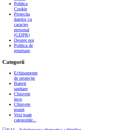
Politica
Cookie
Protectia
datelor cu
caracter
personal
(GDPR)
Despre noi
Politica de
returnare
Categorii
Echipamente
de protecție
Baterii
sanitare
Chiuvete
inox
Chiuvete
granit
Vezi toate
categoriile...