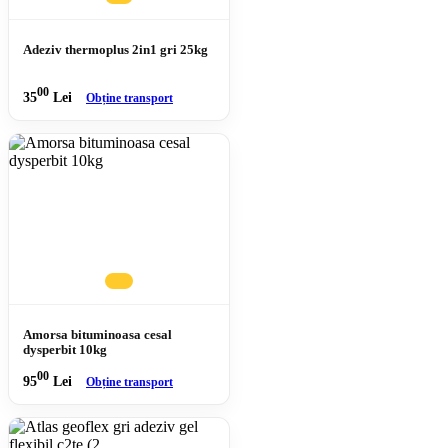
Adeziv thermoplus 2in1 gri 25kg
00
35
Lei
Obține transport
Amorsa bituminoasa cesal
dysperbit 10kg
00
95
Lei
Obține transport