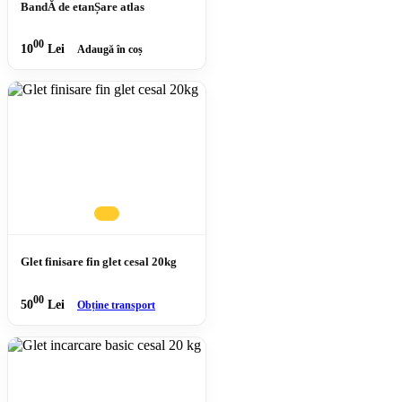
BandĂ de etanȘare atlas
00
10
Lei
Adaugă în coș
Glet finisare fin glet cesal 20kg
00
50
Lei
Obține transport