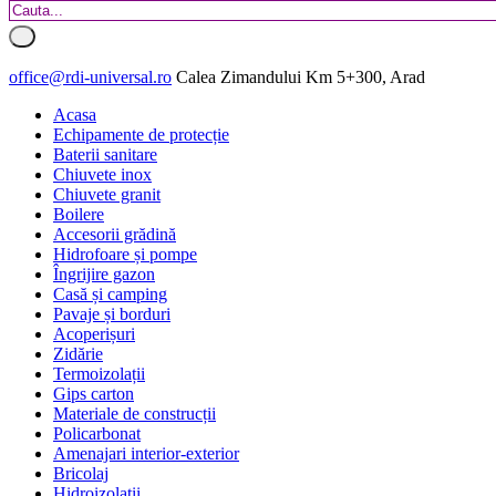
office@rdi-universal.ro
Calea Zimandului Km 5+300, Arad
Acasa
Echipamente de protecție
Baterii sanitare
Chiuvete inox
Chiuvete granit
Boilere
Accesorii grădină
Hidrofoare și pompe
Îngrijire gazon
Casă și camping
Pavaje și borduri
Acoperișuri
Zidărie
Termoizolații
Gips carton
Materiale de construcții
Policarbonat
Amenajari interior-exterior
Bricolaj
Hidroizolatii