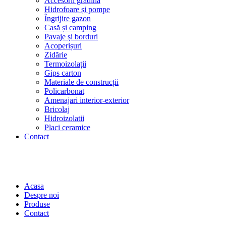
Accesorii grădină
Hidrofoare și pompe
Îngrijire gazon
Casă și camping
Pavaje și borduri
Acoperișuri
Zidărie
Termoizolații
Gips carton
Materiale de construcții
Policarbonat
Amenajari interior-exterior
Bricolaj
Hidroizolatii
Placi ceramice
Contact
Acasa
Despre noi
Produse
Contact