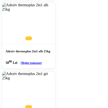
Adeziv thermoplus 2in1 alb 25kg
00
50
Lei
Obține transport