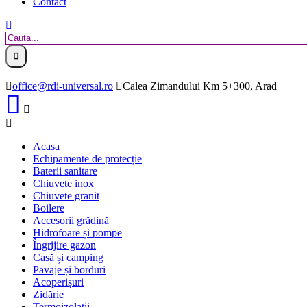
Contact
office@rdi-universal.ro
Calea Zimandului Km 5+300, Arad
Acasa
Echipamente de protecție
Baterii sanitare
Chiuvete inox
Chiuvete granit
Boilere
Accesorii grădină
Hidrofoare și pompe
Îngrijire gazon
Casă și camping
Pavaje și borduri
Acoperișuri
Zidărie
Termoizolații