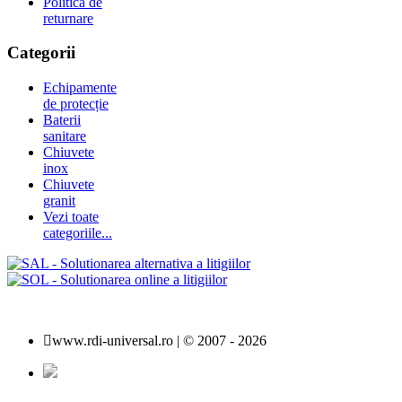
Politica de
returnare
Categorii
Echipamente
de protecție
Baterii
sanitare
Chiuvete
inox
Chiuvete
granit
Vezi toate
categoriile...
www.rdi-universal.ro | © 2007 -
2026