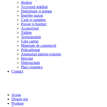
Boilere
Accesorii grădină
Hidrofoare și pompe
Îngrijire gazon
Casă și camping
Pavaje și borduri
Acoperișuri
Zidărie
Termoizolații
Gips carton
Materiale de construcții
Policarbonat
Amenajari interior-exterior
Bricolaj
Hidroizolatii
Placi ceramice
Contact
Acasa
Despre noi
Produse