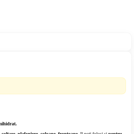
mihidrat.
, coltare, plafoniere, coloane, frontoane
. Il poti folosi si
pentru