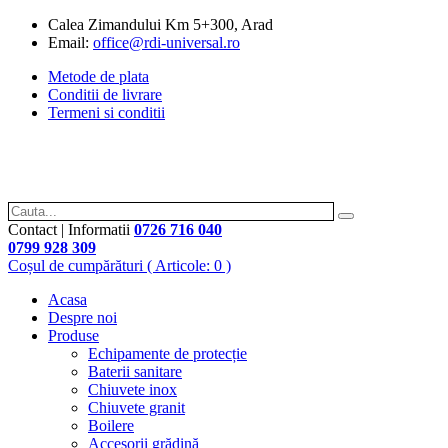
Calea Zimandului Km 5+300, Arad
Email:
office@rdi-universal.ro
Metode de plata
Conditii de livrare
Termeni si conditii
Contact | Informatii
0726 716 040
0799 928 309
Coșul de cumpărături
( Articole: 0 )
Acasa
Despre noi
Produse
Echipamente de protecție
Baterii sanitare
Chiuvete inox
Chiuvete granit
Boilere
Accesorii grădină