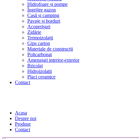
Hidrofoare și pompe
Îngrijire gazon
Casă și camping
Pavaje și borduri
Acoperișuri
Zidărie
Termoizolații
Gips carton
Materiale de construcții
Policarbonat
Amenajari interior-exterior
Bricolaj
Hidroizolatii
Placi ceramice
Contact
Acasa
Despre noi
Produse
Contact