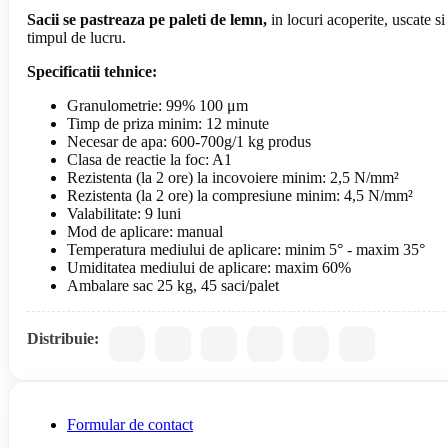
Sacii se pastreaza pe paleti de lemn,
in locuri acoperite, uscate si
timpul de lucru.
Specificatii tehnice:
Granulometrie: 99% 100 μm
Timp de priza minim: 12 minute
Necesar de apa: 600-700g/1 kg produs
Clasa de reactie la foc: A1
Rezistenta (la 2 ore) la incovoiere minim: 2,5 N/mm²
Rezistenta (la 2 ore) la compresiune minim: 4,5 N/mm²
Valabilitate: 9 luni
Mod de aplicare: manual
Temperatura mediului de aplicare: minim 5° - maxim 35°
Umiditatea mediului de aplicare: maxim 60%
Ambalare sac 25 kg, 45 saci/palet
Distribuie:
Formular de contact