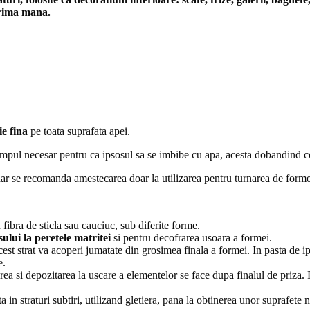
 prima mana.
ie fina
pe toata suprafata apei.
timpul necesar pentru ca ipsosul sa se imbibe cu apa, acesta dobandind con
dar se recomanda amestecarea doar la utilizarea pentru turnarea de forme
 fibra de sticla sau cauciuc, sub diferite forme.
ului la peretele matritei
si pentru decofrarea usoara a formei.
cest strat va acoperi jumatate din grosimea finala a formei. In pasta de
e.
ea si depozitarea la uscare a elementelor se face dupa finalul de priza.
ta in straturi subtiri, utilizand gletiera, pana la obtinerea unor suprafete 