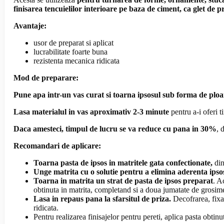
finisarea tencuielilor interioare pe baza de ciment, ca glet de
Avantaje:
usor de preparat si aplicat
lucrabilitate foarte buna
rezistenta mecanica ridicata
Mod de preparare:
Pune apa intr-un vas curat si toarna ipsosul sub forma de ploa
Lasa materialul in vas aproximativ 2-3 minute
pentru a-i oferi 
Daca amesteci, timpul de lucru se va reduce cu pana in 30%
, 
Recomandari de aplicare:
Toarna pasta de ipsos in matritele gata confectionate,
din
Unge matrita cu o solutie pentru a elimina aderenta ipsos
Toarna in matrita un strat de pasta de ipsos preparat
. A
obtinuta in matrita, completand si a doua jumatate de grosim
Lasa in repaus pana la sfarsitul de priza.
Decofrarea, fixar
ridicata.
Pentru realizarea finisajelor pentru pereti, aplica pasta obtinu