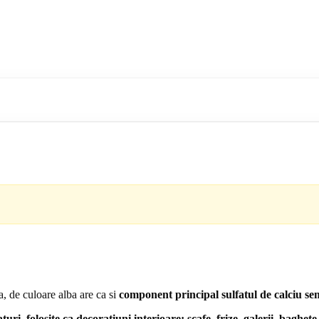
, de culoare alba are ca si
component principal sulfatul de calciu se
i, folosite ca decoratiuni interioare: scafe, frize, galerii, baghete