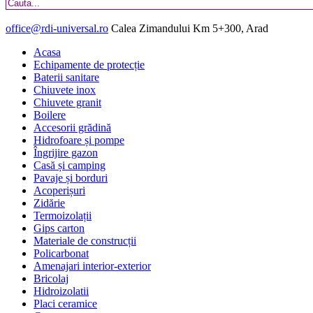
office@rdi-universal.ro
Calea Zimandului Km 5+300, Arad
Acasa
Echipamente de protecție
Baterii sanitare
Chiuvete inox
Chiuvete granit
Boilere
Accesorii grădină
Hidrofoare și pompe
Îngrijire gazon
Casă și camping
Pavaje și borduri
Acoperișuri
Zidărie
Termoizolații
Gips carton
Materiale de construcții
Policarbonat
Amenajari interior-exterior
Bricolaj
Hidroizolatii
Placi ceramice