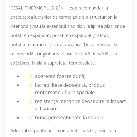
CESAL THERMOPLUS 2 ÎN 1 este recomandat la
executarea lucrărilor de termoizolare a structurilor, la
interiorul şi/sau la exteriorul clădirilor, la lipirea plăcilor de
polistiren expandat, polistiren expandat grafitat,
polistiren extrudat şi vată bazaltică. De asemenea, se
recomandă la înglobarea plasei de fibră de sticlă şi la
şpăcluirea finală a suprafeţei termoizolate.
aderenţă foarte bună;
lucrabilitate deosebită, produs
renforsat cu fibre speciale;
rezistenţe mecanice deosebite la impact
şi fisurare;
bună permeabilitate la vapori.
Adezivul se poate aplica pe pereţi – vechi şi noi – din