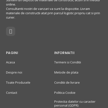
Suntem un depozit de materiale de constructii, acum si in mediul
online.
Consultantii nostri de vanzari va sunt la dispozitie. Livram
materiale de constructii atat prin parcul logistic propriu cat si prin
curier.
PAGINI
INFORMATII
Acasa
Termeni si Conditii
Despre noi
Metode de plata
Toate Produsele
Conditii de livrare
Contact
Politica Cookie
Protectia datelor cu caracter
personal (GDPR)