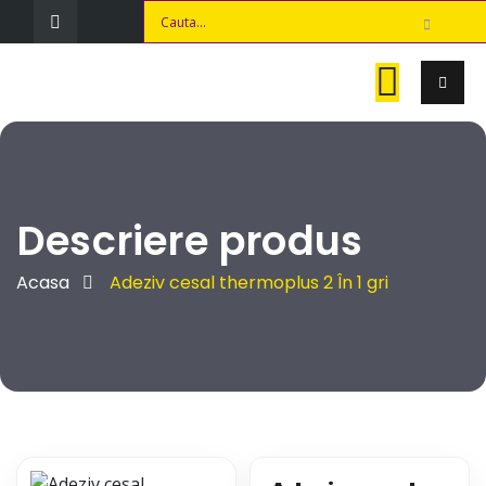
Descriere produs
Acasa
Adeziv cesal thermoplus 2 În 1 gri