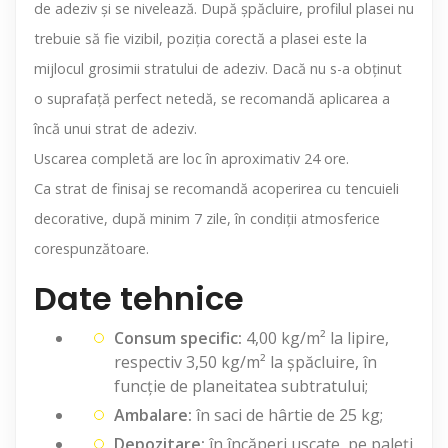
de adeziv şi se nivelează. După şpăcluire, profilul plasei nu
trebuie să fie vizibil, poziţia corectă a plasei este la
mijlocul grosimii stratului de adeziv. Dacă nu s-a obţinut
o suprafaţă perfect netedă, se recomandă aplicarea a
încă unui strat de adeziv.
Uscarea completă are loc în aproximativ 24 ore.
Ca strat de finisaj se recomandă acoperirea cu tencuieli
decorative, după minim 7 zile, în condiţii atmosferice
corespunzătoare.
Date tehnice
Consum specific:
4,00 kg/m² la lipire,
respectiv 3,50 kg/m² la şpăcluire, în
funcţie de planeitatea subtratului;
Ambalare:
în saci de hârtie de 25 kg;
Depozitare:
în încăperi uscate, pe paleți