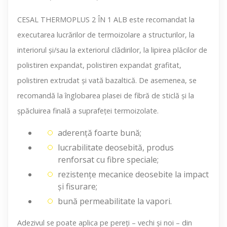
CESAL THERMOPLUS 2 ÎN 1 ALB este recomandat la
executarea lucrărilor de termoizolare a structurilor, la
interiorul şi/sau la exteriorul clădirilor, la lipirea plăcilor de
polistiren expandat, polistiren expandat grafitat,
polistiren extrudat şi vată bazaltică. De asemenea, se
recomandă la înglobarea plasei de fibră de sticlă şi la
şpăcluirea finală a suprafeţei termoizolate.
aderenţă foarte bună;
lucrabilitate deosebită, produs
renforsat cu fibre speciale;
rezistenţe mecanice deosebite la impact
şi fisurare;
bună permeabilitate la vapori.
Adezivul se poate aplica pe pereţi – vechi şi noi – din