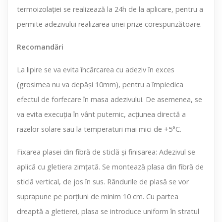
termoizolaţiei se realizează la 24h de la aplicare, pentru a
permite adezivului realizarea unei prize corespunzătoare.
Recomandări
La lipire se va evita încărcarea cu adeziv în exces
(grosimea nu va depăși 10mm), pentru a împiedica
efectul de forfecare în masa adezivului. De asemenea, se
va evita execuția în vânt puternic, acțiunea directă a
razelor solare sau la temperaturi mai mici de +5°C.
Fixarea plasei din fibră de sticlă şi finisarea: Adezivul se
aplică cu gletiera zimţată. Se montează plasa din fibră de
sticlă vertical, de jos în sus. Rândurile de plasă se vor
suprapune pe porţiuni de minim 10 cm. Cu partea
dreaptă a gletierei, plasa se introduce uniform în stratul