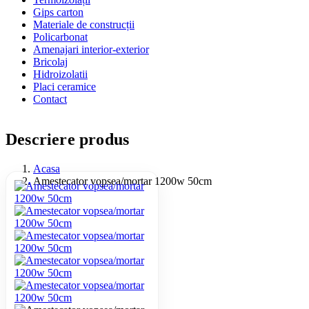
Gips carton
Materiale de construcții
Policarbonat
Amenajari interior-exterior
Bricolaj
Hidroizolatii
Placi ceramice
Contact
Descriere produs
Acasa
Amestecator vopsea/mortar 1200w 50cm