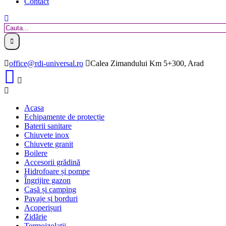
Contact
office@rdi-universal.ro
Calea Zimandului Km 5+300, Arad
Acasa
Echipamente de protecție
Baterii sanitare
Chiuvete inox
Chiuvete granit
Boilere
Accesorii grădină
Hidrofoare și pompe
Îngrijire gazon
Casă și camping
Pavaje și borduri
Acoperișuri
Zidărie
Termoizolații