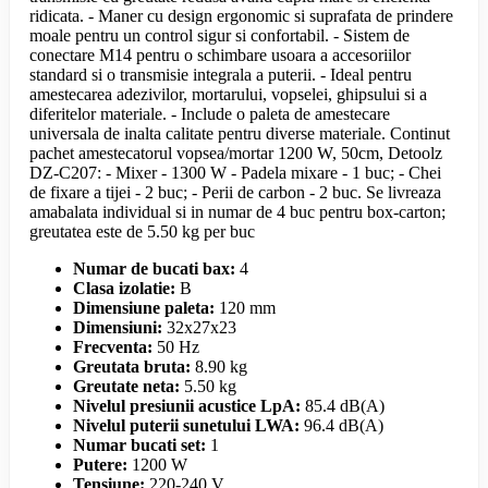
ridicata. - Maner cu design ergonomic si suprafata de prindere
moale pentru un control sigur si confortabil. - Sistem de
conectare M14 pentru o schimbare usoara a accesoriilor
standard si o transmisie integrala a puterii. - Ideal pentru
amestecarea adezivilor, mortarului, vopselei, ghipsului si a
diferitelor materiale. - Include o paleta de amestecare
universala de inalta calitate pentru diverse materiale. Continut
pachet amestecatorul vopsea/mortar 1200 W, 50cm, Detoolz
DZ-C207: - Mixer - 1300 W - Padela mixare - 1 buc; - Chei
de fixare a tijei - 2 buc; - Perii de carbon - 2 buc. Se livreaza
amabalata individual si in numar de 4 buc pentru box-carton;
greutatea este de 5.50 kg per buc
Numar de bucati bax:
4
Clasa izolatie:
B
Dimensiune paleta:
120 mm
Dimensiuni:
32x27x23
Frecventa:
50 Hz
Greutata bruta:
8.90 kg
Greutate neta:
5.50 kg
Nivelul presiunii acustice LpA:
85.4 dB(A)
Nivelul puterii sunetului LWA:
96.4 dB(A)
Numar bucati set:
1
Putere:
1200 W
Tensiune:
220-240 V