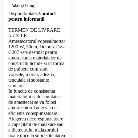
Adaugă în coș
Disponibilitate:
Contact
pentru informatii
TERMEN DE LIVRARE
5-7 ZILE
Amestecatorul vopsea/mortar
1200 W, 50cm, Detoolz DZ-
C207 este destinat pentru
amestecarea materialelor de
constructii lichide si in forma
de pulbere cum sunt:
vopsele, mortar, adezivi,
tencuiala si substante
similare.
In functie de consistenta
materialului si de cantitatea
de amestecat se va folosi
amestecatorul adecvat cu
eficienta corespunzatoare.
Alegerea necorespunzatoare
a capacitatii de malaxare sau
a diametrului malaxorului
poate duce la suprasolicitarea