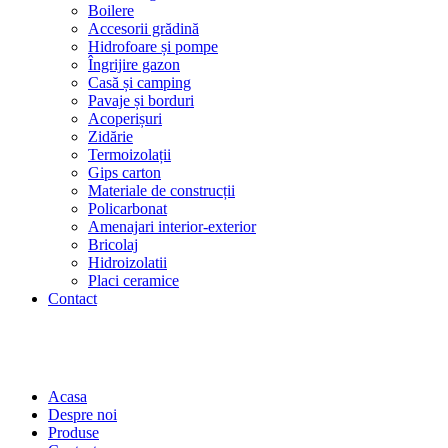
Boilere
Accesorii grădină
Hidrofoare și pompe
Îngrijire gazon
Casă și camping
Pavaje și borduri
Acoperișuri
Zidărie
Termoizolații
Gips carton
Materiale de construcții
Policarbonat
Amenajari interior-exterior
Bricolaj
Hidroizolatii
Placi ceramice
Contact
Acasa
Despre noi
Produse