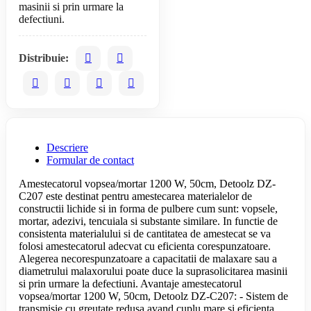
masinii si prin urmare la
Distribuie:
Descriere
Formular de contact
Amestecatorul vopsea/mortar 1200 W, 50cm, Detoolz DZ-
C207 este destinat pentru amestecarea materialelor de
constructii lichide si in forma de pulbere cum sunt: vopsele,
mortar, adezivi, tencuiala si substante similare. In functie de
consistenta materialului si de cantitatea de amestecat se va
folosi amestecatorul adecvat cu eficienta corespunzatoare.
Alegerea necorespunzatoare a capacitatii de malaxare sau a
diametrului malaxorului poate duce la suprasolicitarea masinii
si prin urmare la defectiuni. Avantaje amestecatorul
vopsea/mortar 1200 W, 50cm, Detoolz DZ-C207: - Sistem de
transmisie cu greutate redusa avand cuplu mare si eficienta