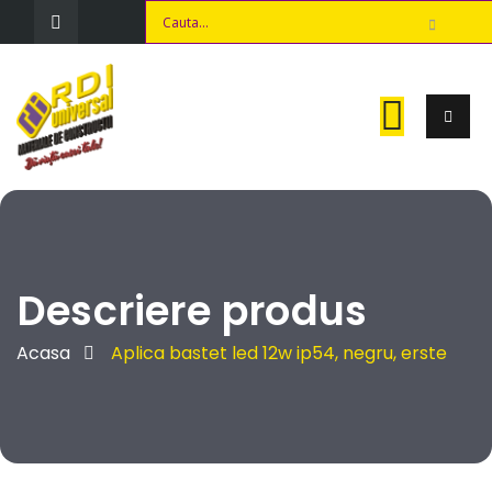
Descriere produs
Acasa
Aplica bastet led 12w ip54, negru, erste