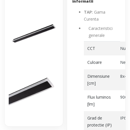
informatii
TAP:
Gama
Curenta
Caracteristici
generale
CCT
Nu
Culoare
Negr
Dimensiune
8x4.
[cm]
Flux luminos
900l
[lm]
Grad de
IP65
protectie (IP)