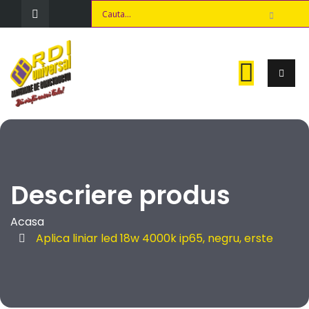
Descriere produs
Acasa
Aplica liniar led 18w 4000k ip65, negru, erste