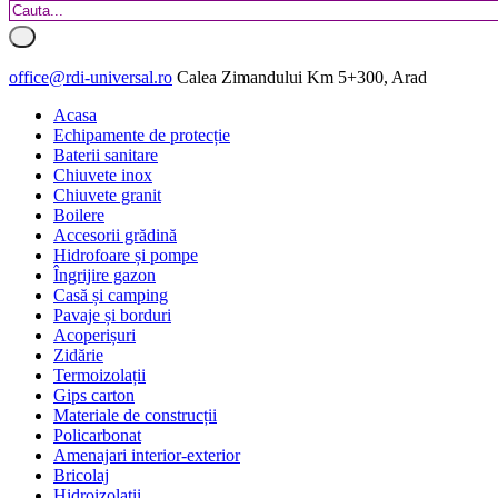
office@rdi-universal.ro
Calea Zimandului Km 5+300, Arad
Acasa
Echipamente de protecție
Baterii sanitare
Chiuvete inox
Chiuvete granit
Boilere
Accesorii grădină
Hidrofoare și pompe
Îngrijire gazon
Casă și camping
Pavaje și borduri
Acoperișuri
Zidărie
Termoizolații
Gips carton
Materiale de construcții
Policarbonat
Amenajari interior-exterior
Bricolaj
Hidroizolatii