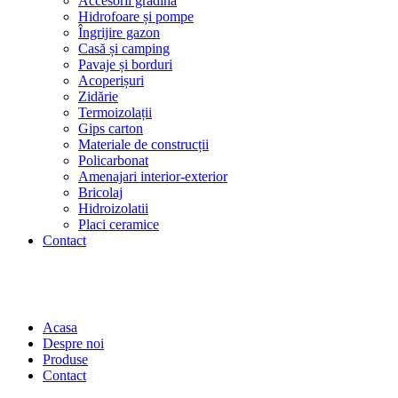
Accesorii grădină
Hidrofoare și pompe
Îngrijire gazon
Casă și camping
Pavaje și borduri
Acoperișuri
Zidărie
Termoizolații
Gips carton
Materiale de construcții
Policarbonat
Amenajari interior-exterior
Bricolaj
Hidroizolatii
Placi ceramice
Contact
Acasa
Despre noi
Produse
Contact