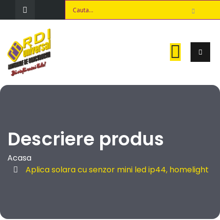
Descriere produs
Acasa
Aplica solara cu senzor mini led ip44, homelight