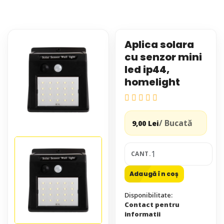
Aplica solara
cu senzor mini
led ip44,
homelight
/ Bucată
9,00 Lei
CANT.
Adaugă în coș
Disponibilitate:
Contact pentru
informatii