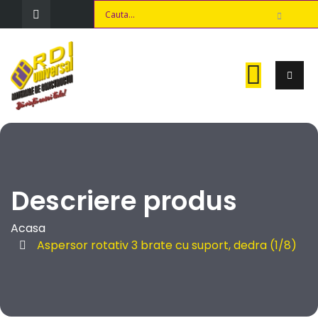
Descriere produs
Acasa
Aspersor rotativ 3 brate cu suport, dedra (1/8)