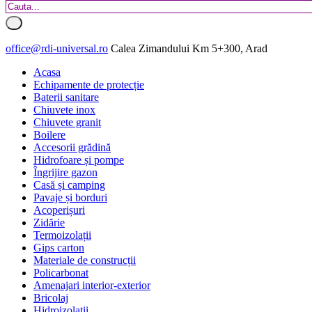
office@rdi-universal.ro
Calea Zimandului Km 5+300, Arad
Acasa
Echipamente de protecție
Baterii sanitare
Chiuvete inox
Chiuvete granit
Boilere
Accesorii grădină
Hidrofoare și pompe
Îngrijire gazon
Casă și camping
Pavaje și borduri
Acoperișuri
Zidărie
Termoizolații
Gips carton
Materiale de construcții
Policarbonat
Amenajari interior-exterior
Bricolaj
Hidroizolatii