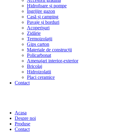
Accesorii grădină
Hidrofoare și pompe
Îngrijire gazon
Casă și camping
Pavaje și borduri
Acoperișuri
Zidărie
Termoizolații
Gips carton
Materiale de construcții
Policarbonat
Amenajari interior-exterior
Bricolaj
Hidroizolatii
Placi ceramice
Contact
Acasa
Despre noi
Produse
Contact