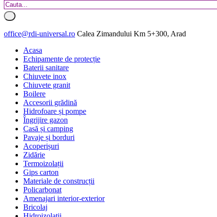
office@rdi-universal.ro
Calea Zimandului Km 5+300, Arad
Acasa
Echipamente de protecție
Baterii sanitare
Chiuvete inox
Chiuvete granit
Boilere
Accesorii grădină
Hidrofoare și pompe
Îngrijire gazon
Casă și camping
Pavaje și borduri
Acoperișuri
Zidărie
Termoizolații
Gips carton
Materiale de construcții
Policarbonat
Amenajari interior-exterior
Bricolaj
Hidroizolatii