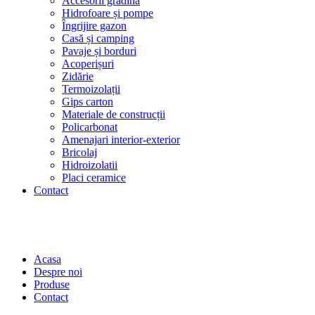
Accesorii grădină
Hidrofoare și pompe
Îngrijire gazon
Casă și camping
Pavaje și borduri
Acoperișuri
Zidărie
Termoizolații
Gips carton
Materiale de construcții
Policarbonat
Amenajari interior-exterior
Bricolaj
Hidroizolatii
Placi ceramice
Contact
Acasa
Despre noi
Produse
Contact