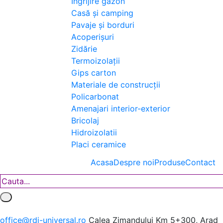
Îngrijire gazon
Casă și camping
Pavaje și borduri
Acoperișuri
Zidărie
Termoizolații
Gips carton
Materiale de construcții
Policarbonat
Amenajari interior-exterior
Bricolaj
Hidroizolatii
Placi ceramice
Acasa
Despre noi
Produse
Contact
office@rdi-universal.ro
Calea Zimandului Km 5+300, Arad