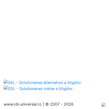
Categorii
Echipamente
de protecție
Baterii
sanitare
Chiuvete
inox
Chiuvete
granit
Vezi toate
categoriile...
www.rdi-universal.ro | © 2007 -
2026