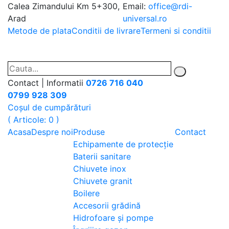
Calea Zimandului Km 5+300,
Email:
office@rdi-
Arad
universal.ro
Metode de plata
Conditii de livrare
Termeni si conditii
Contact | Informatii
0726 716 040
0799 928 309
Coșul de cumpărături
( Articole: 0 )
Acasa
Despre noi
Produse
Contact
Echipamente de protecție
Baterii sanitare
Chiuvete inox
Chiuvete granit
Boilere
Accesorii grădină
Hidrofoare și pompe