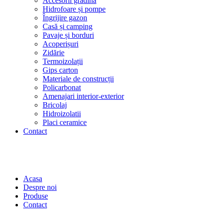
Accesorii grădină
Hidrofoare și pompe
Îngrijire gazon
Casă și camping
Pavaje și borduri
Acoperișuri
Zidărie
Termoizolații
Gips carton
Materiale de construcții
Policarbonat
Amenajari interior-exterior
Bricolaj
Hidroizolatii
Placi ceramice
Contact
Acasa
Despre noi
Produse
Contact