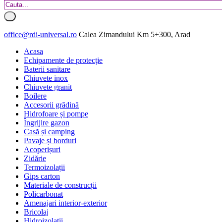
office@rdi-universal.ro
Calea Zimandului Km 5+300, Arad
Acasa
Echipamente de protecție
Baterii sanitare
Chiuvete inox
Chiuvete granit
Boilere
Accesorii grădină
Hidrofoare și pompe
Îngrijire gazon
Casă și camping
Pavaje și borduri
Acoperișuri
Zidărie
Termoizolații
Gips carton
Materiale de construcții
Policarbonat
Amenajari interior-exterior
Bricolaj
Hidroizolatii