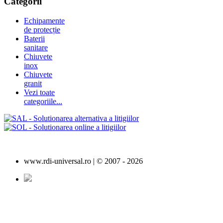
Categorii
Echipamente
de protecție
Baterii
sanitare
Chiuvete
inox
Chiuvete
granit
Vezi toate
categoriile...
www.rdi-universal.ro | © 2007 -
2026