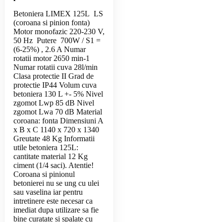
Betoniera LIMEX 125L LS
(coroana si pinion fonta)
Motor monofazic 220-230 V,
50 Hz Putere 700W / S1 =
(6-25%) , 2.6 A Numar
rotatii motor 2650 min-1
Numar rotatii cuva 28l/min
Clasa protectie II Grad de
protectie IP44 Volum cuva
betoniera 130 L +- 5% Nivel
zgomot Lwp 85 dB Nivel
zgomot Lwa 70 dB Material
coroana: fonta Dimensiuni A
x B x C 1140 x 720 x 1340
Greutate 48 Kg Informatii
utile betoniera 125L:
cantitate material 12 Kg
ciment (1/4 saci). Atentie!
Coroana si pinionul
betonierei nu se ung cu ulei
sau vaselina iar pentru
intretinere este necesar ca
imediat dupa utilizare sa fie
bine curatate si spalate cu