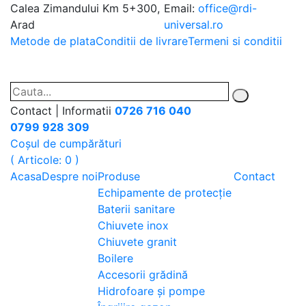
Calea Zimandului Km 5+300,
Email:
office@rdi-
Arad
universal.ro
Metode de plata
Conditii de livrare
Termeni si conditii
Contact | Informatii
0726 716 040
0799 928 309
Coșul de cumpărături
( Articole: 0 )
Acasa
Despre noi
Produse
Contact
Echipamente de protecție
Baterii sanitare
Chiuvete inox
Chiuvete granit
Boilere
Accesorii grădină
Hidrofoare și pompe