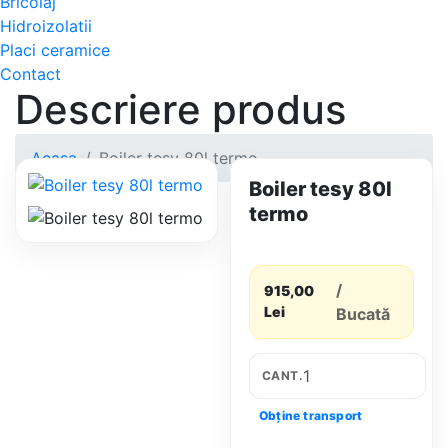
Bricolaj
Hidroizolatii
Placi ceramice
Contact
Descriere produs
Acasa
Boiler tesy 80l termo
Boiler tesy 80l
termo
/
915,00
Lei
Bucată
CANT.
Obține transport