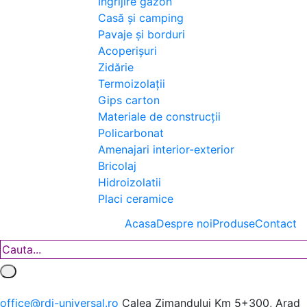
Îngrijire gazon
Casă și camping
Pavaje și borduri
Acoperișuri
Zidărie
Termoizolații
Gips carton
Materiale de construcții
Policarbonat
Amenajari interior-exterior
Bricolaj
Hidroizolatii
Placi ceramice
Acasa
Despre noi
Produse
Contact
office@rdi-universal.ro
Calea Zimandului Km 5+300, Arad