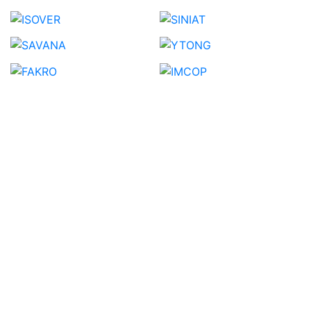
Pagini
Informat
Acasa
Termeni si
Suntem un depozit de
Despre noi
Conditii
materiale de constructii,
Toate
Metode de
acum si in mediul online.
Produsele
plata
Consultantii nostri de
Contact
Conditii de
vanzari va sunt la
livrare
dispozitie. Livram
Politica
materiale de constructii
Cookie
atat prin parcul logistic
Protectia
propriu cat si prin curier.
datelor cu
caracter
personal