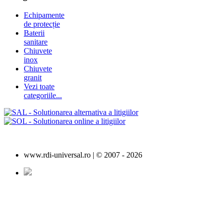
Echipamente
de protecție
Baterii
sanitare
Chiuvete
inox
Chiuvete
granit
Vezi toate
categoriile...
www.rdi-universal.ro | © 2007 -
2026