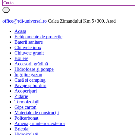
office@rdi-universal.ro
Calea Zimandului Km 5+300, Arad
Acasa
Echipamente de protecție
Baterii sanitare
Chiuvete inox
Chiuvete granit
Boilere
Accesorii grădină
Hidrofoare și pompe
Îngrijire gazon
Casă și camping
Pavaje și borduri
Acoperișuri
Zidărie
Termoizolații
Gips carton
Materiale de construcții
Policarbonat
Amenajari interior-exterior
Bricolaj
Hidroizolatii