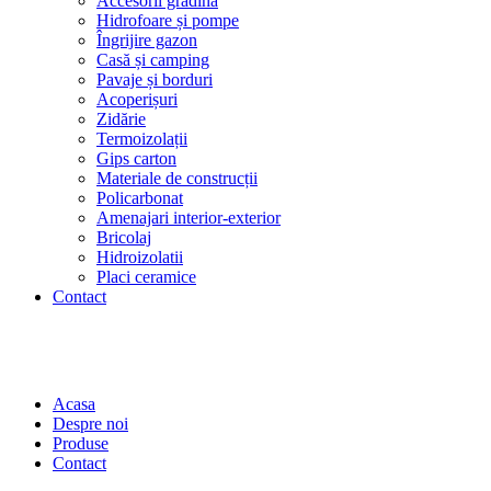
Accesorii grădină
Hidrofoare și pompe
Îngrijire gazon
Casă și camping
Pavaje și borduri
Acoperișuri
Zidărie
Termoizolații
Gips carton
Materiale de construcții
Policarbonat
Amenajari interior-exterior
Bricolaj
Hidroizolatii
Placi ceramice
Contact
Acasa
Despre noi
Produse
Contact