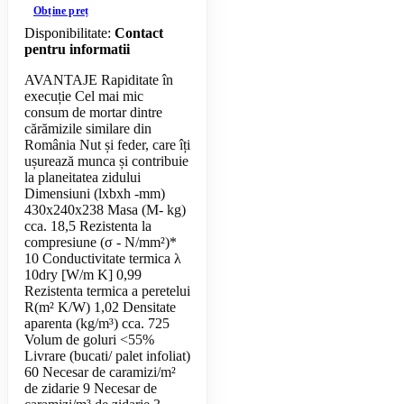
Obține preț
Disponibilitate:
Contact
pentru informatii
AVANTAJE Rapiditate în
execuție Cel mai mic
consum de mortar dintre
cărămizile similare din
România Nut și feder, care îți
ușurează munca și contribuie
la planeitatea zidului
Dimensiuni (lxbxh -mm)
430x240x238 Masa (M- kg)
cca. 18,5 Rezistenta la
compresiune (σ - N/mm²)*
10 Conductivitate termica λ
10dry [W/m K] 0,99
Rezistenta termica a peretelui
R(m² K/W) 1,02 Densitate
aparenta (kg/m³) cca. 725
Volum de goluri <55%
Livrare (bucati/ palet infoliat)
60 Necesar de caramizi/m²
de zidarie 9 Necesar de