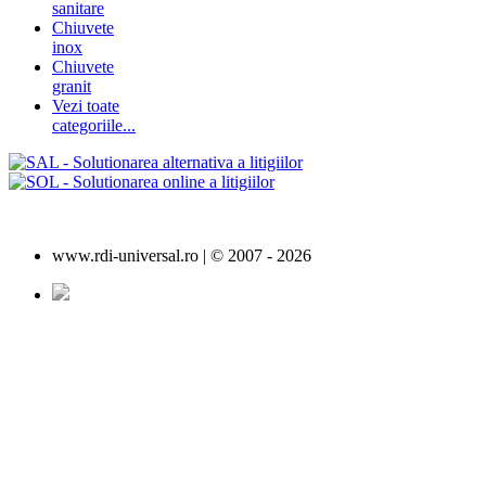
sanitare
Chiuvete
inox
Chiuvete
granit
Vezi toate
categoriile...
www.rdi-universal.ro | © 2007 -
2026