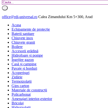
office@rdi-universal.ro
Calea Zimandului Km 5+300, Arad
Acasa
Echipamente de protecție
Baterii sanitare
Chiuvete inox
Chiuvete granit
Boilere
Accesorii grădină
Hidrofoare și pompe
Îngrijire gazon
Casă și camping
Pavaje și borduri
Acoperișuri
Zidărie
Termoizolații
Gips carton
Materiale de construcții
Policarbonat
Amenajari interior-exterior
Bricolaj
Hidroizolatii