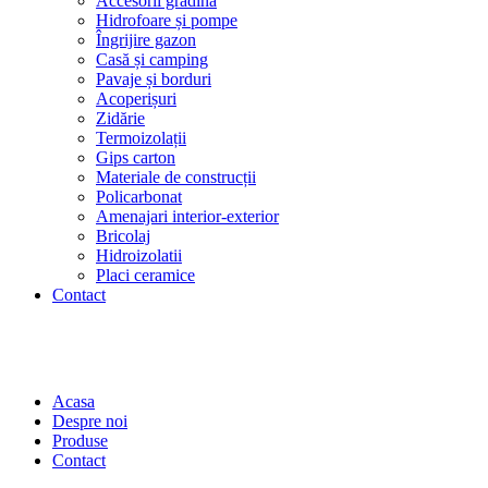
Accesorii grădină
Hidrofoare și pompe
Îngrijire gazon
Casă și camping
Pavaje și borduri
Acoperișuri
Zidărie
Termoizolații
Gips carton
Materiale de construcții
Policarbonat
Amenajari interior-exterior
Bricolaj
Hidroizolatii
Placi ceramice
Contact
Acasa
Despre noi
Produse
Contact