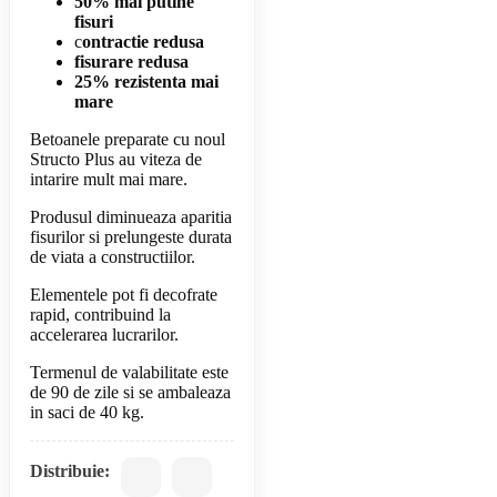
50% mai putine
fisuri
c
ontractie redusa
fisurare redusa
25% rezistenta mai
mare
Betoanele preparate cu noul
Structo Plus au viteza de
intarire mult mai mare.
Produsul diminueaza aparitia
fisurilor si prelungeste durata
de viata a constructiilor.
Elementele pot fi decofrate
rapid, contribuind la
accelerarea lucrarilor.
Termenul de valabilitate este
de 90 de zile si se ambaleaza
in saci de 40 kg.
Distribuie: