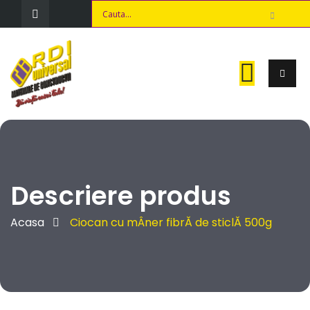
Descriere produs
Acasa
Ciocan cu mÂner fibrĂ de sticlĂ 500g