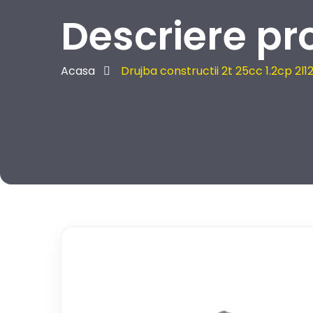
Descriere pr
Acasa
Drujba constructii 2t 25cc 1.2cp 2l12