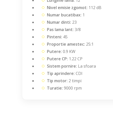
Lungime lama:
12"
Nivel emisie zgomot:
112 dB
Numar bucatibax:
1
Numar dinti:
23
Pas lama lant:
3/8
Pinteni:
45
Proportie amestec:
25:1
Putere:
0.9 KW
Putere CP:
1.22 CP
Sistem pornire:
La sfoara
Tip aprindere:
CDI
Tip motor:
2 timpi
Turatie:
9000 rpm