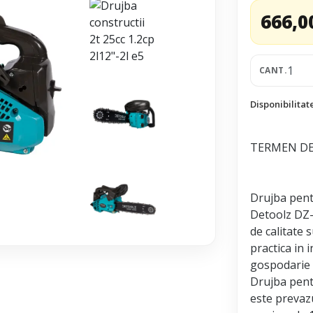
666,0
CANT.
Disponibilitat
TERMEN DE 
Drujba pentr
Detoolz DZ-
de calitate 
practica in i
gospodarie s
Drujba pent
este prevaz