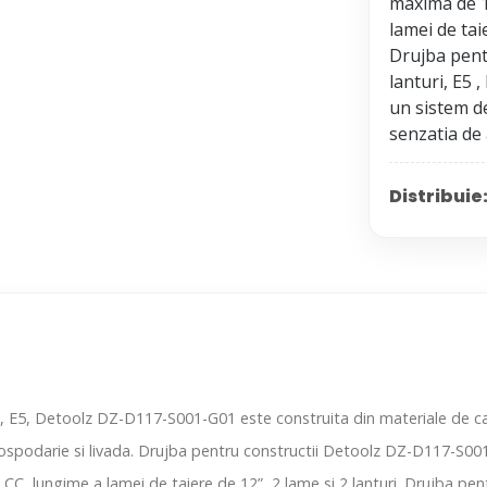
maxima de 1.
lamei de taie
Drujba pentr
lanturi, E5
un sistem de
Distribuie
, E5, Detoolz DZ-D117-S001-G01 este construita din materiale de cali
ii, gospodarie si livada. Drujba pentru constructii Detoolz DZ-D117-S
CC, lungime a lamei de taiere de 12”, 2 lame si 2 lanturi. Drujba pent