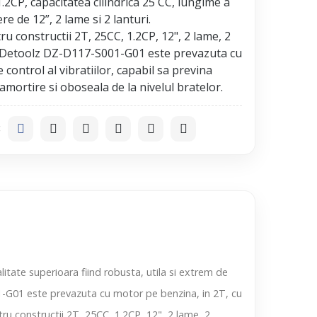
2CP, capacitatea cilindrica 25 CC, lungime a
re de 12”, 2 lame si 2 lanturi.
u constructii 2T, 25CC, 1.2CP, 12", 2 lame, 2
 , Detoolz DZ-D117-S001-G01 este prevazuta cu
 control al vibratiilor, capabil sa previna
:
tate superioara fiind robusta, utila si extrem de
001-G01 este prevazuta cu motor pe benzina, in 2T, cu
ru constructii 2T, 25CC, 1.2CP, 12", 2 lame, 2