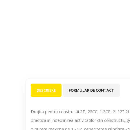
DESCRIERE
FORMULAR DE CONTACT
Drujba pentru constructii 2T, 25CC, 1.2CP, 2L12"-2L
practica in indeplinirea activitatilor din construct
o putere maxima de 1.2CP, capacitatea cilindrica 25 