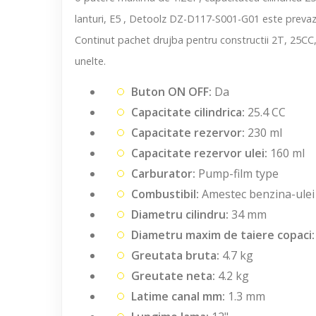
lanturi, E5 , Detoolz DZ-D117-S001-G01 este prevazuta
Continut pachet drujba pentru constructii 2T, 25CC,
unelte.
Buton ON OFF:
Da
Capacitate cilindrica:
25.4 CC
Capacitate rezervor:
230 ml
Capacitate rezervor ulei:
160 ml
Carburator:
Pump-film type
Combustibil:
Amestec benzina-ulei
Diametru cilindru:
34 mm
Diametru maxim de taiere copaci:
Greutata bruta:
4.7 kg
Greutate neta:
4.2 kg
Latime canal mm:
1.3 mm