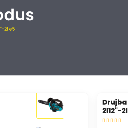
odus
"-2l e5
Drujba 
2l12"-2