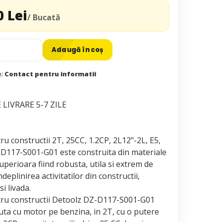
0 Lei
/ Bucată
Adaugă în coș
e:
Contact pentru informatii
LIVRARE 5-7 ZILE
u constructii 2T, 25CC, 1.2CP, 2L12"-2L, E5,
D117-S001-G01 este construita din materiale
superioara fiind robusta, utila si extrem de
ndeplinirea activitatilor din constructii,
i livada.
ru constructii Detoolz DZ-D117-S001-G01
uta cu motor pe benzina, in 2T, cu o putere