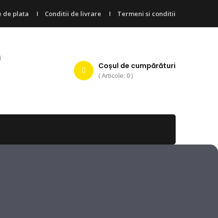
 de plata
Conditii de livrare
Termeni si conditii
i
Coșul de cumpărături
( Articole: 0 )