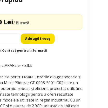
0 Lei
/ Bucată
Adaugă în coș
e:
Contact pentru informatii
LIVRARE 5-7 ZILE
ecizie pentru toate lucrările din gospodărie și
jba Micul Pădurar GF-0908-S001-G02 este un
uternic, robust și eficient, proiectat utilizând
nsate tehnologii pentru a oferi rezultate
 modelele utilizate în regim industrial. Cu un
CC și o putere de 2.9CP, această drujbă este