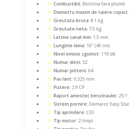
Combustibil:
Benzina fara plumb
Diametru maxim de taiere copaci:
Greutata bruta:
8.1 kg
Greutate neta:
7.5 kg
Latime canal mm:
1.5 mm
Lungime lama:
16" (40 cm)
Nivel emisie zgomot:
110 db
Numar dinti:
32
Numar pinteni:
64
Pas lant:
0.325 mm
Putere:
2.9 CP
Raport amestec benzinaulei:
25:1
Sistem pornire:
Demaror Easy Start
Tip aprindere:
CDI
Tip motor:
2 timpi
Tip produs:
Drujba