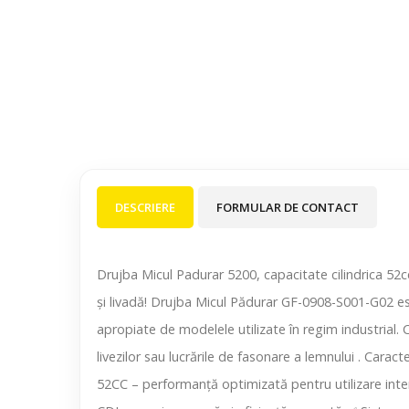
DESCRIERE
FORMULAR DE CONTACT
Drujba Micul Padurar 5200, capacitate cilindrica 52c
și livadă! Drujba Micul Pădurar GF-0908-S001-G02 est
apropiate de modelele utilizate în regim industrial
livezilor sau lucrările de fasonare a lemnului . Carac
52CC – performanță optimizată pentru utilizare inte