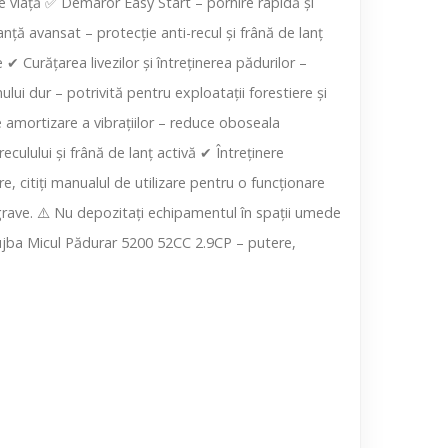
e viață ✅ Demaror Easy Start – pornire rapidă și
ă avansat – protecție anti-recul și frână de lanț
 Curățarea livezilor și întreținerea pădurilor –
ului dur – potrivită pentru exploatații forestiere și
de amortizare a vibrațiilor – reduce oboseala
lului și frână de lanț activă ✔ Întreținere
e, citiți manualul de utilizare pentru o funcționare
e grave. ⚠️ Nu depozitați echipamentul în spații umede
Drujba Micul Pădurar 5200 52CC 2.9CP – putere,