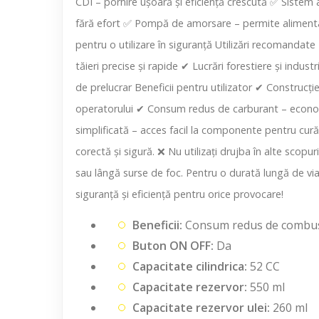
CDI – pornire ușoară și eficiență crescută ✅ Sistem
fără efort ✅ Pompă de amorsare – permite alimentare
pentru o utilizare în siguranță Utilizări recomandate
tăieri precise și rapide ✔ Lucrări forestiere și indus
de prelucrar Beneficii pentru utilizator ✔ Construcție
operatorului ✔ Consum redus de carburant – economie
simplificată – acces facil la componente pentru curăț
corectă și sigură. ❌ Nu utilizați drujba în alte scop
sau lângă surse de foc. Pentru o durată lungă de via
siguranță și eficiență pentru orice provocare!
Beneficii:
Consum redus de combustibi
Buton ON OFF:
Da
Capacitate cilindrica:
52 CC
Capacitate rezervor:
550 ml
Capacitate rezervor ulei:
260 ml