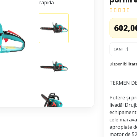
602,0
CANT.
Disponibilitat
TERMEN DE 
Putere și pr
livadă! Dru
echipament p
cele mai ava
apropiate de
motor de 52