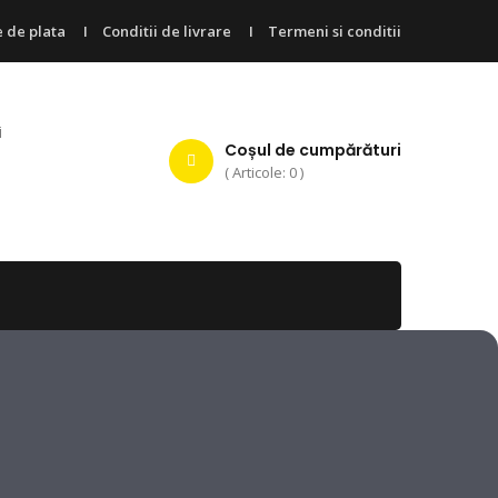
 de plata
Conditii de livrare
Termeni si conditii
i
Coșul de cumpărături
( Articole: 0 )