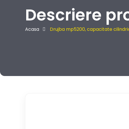
Descriere pr
Acasa
Drujba mp5200, capacitate cilindric