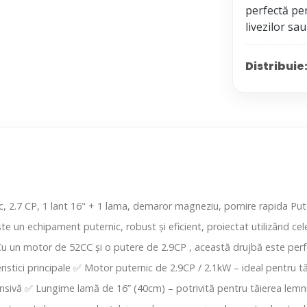
perfectă pe
Distribuie
c, 2.7 CP, 1 lant 16" + 1 lama, demaror magneziu, pornire rapida Pute
e un echipament puternic, robust și eficient, proiectat utilizând cel
. Cu un motor de 52CC și o putere de 2.9CP , această drujbă este per
teristici principale ✅ Motor puternic de 2.9CP / 2.1kW – ideal pentru tă
nsivă ✅ Lungime lamă de 16” (40cm) – potrivită pentru tăierea lemnu