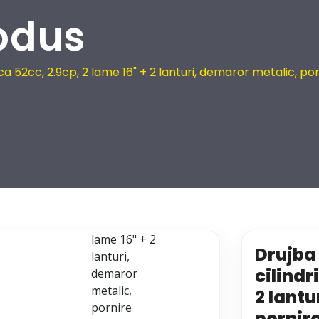
odus
a 52cc, 2.9cp, 2 lame 16" + 2 lanturi, demaror metalic, po
Drujba
cilindr
2 lantu
pornir