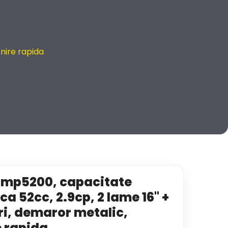
rnire rapida
 mp5200, capacitate
ica 52cc, 2.9cp, 2 lame 16" +
ri, demaror metalic,
e rapida