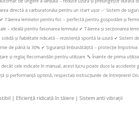
 automat de ungere a lanțului – reduce uzura și prelungește durata d
a directă a carburatorului pentru un start ușor ✅ Sistem de siguranț
 ✔ Tăierea lemnelor pentru foc – perfectă pentru gospodării și ferme ✔
triale – ideală pentru fasonarea lemnului ✔ Tăierea și secționarea lemn
 solidă și fiabilitate ridicată – rezistență sporită la uzură ✔ Sistem 
 de până la 30% ✔ Siguranță îmbunătățită – protecție împotriva recu
are și reglaj Recomandări pentru utilizare 🔧 Înainte de prima utilizar
uri decât cele indicate în manual, acest lucru poate duce la accident
ță și performanță optimă, respectați instrucțiunile de întreținere! 
l | Eficiență ridicată în tăiere | Sistem anti vibrații