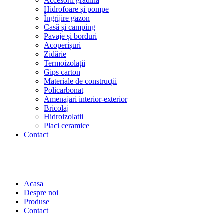
Accesorii grădină
Hidrofoare și pompe
Îngrijire gazon
Casă și camping
Pavaje și borduri
Acoperișuri
Zidărie
Termoizolații
Gips carton
Materiale de construcții
Policarbonat
Amenajari interior-exterior
Bricolaj
Hidroizolatii
Placi ceramice
Contact
Acasa
Despre noi
Produse
Contact