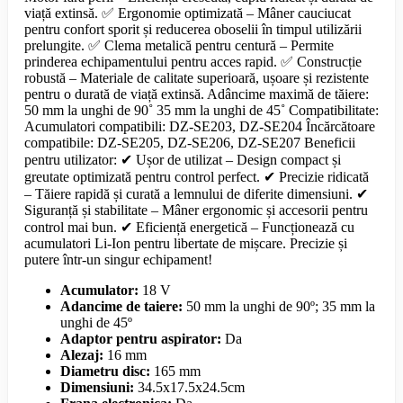
viață extinsă. ✅ Ergonomie optimizată – Mâner cauciucat
pentru confort sporit și reducerea oboselii în timpul utilizării
prelungite. ✅ Clema metalică pentru centură – Permite
prinderea echipamentului pentru acces rapid. ✅ Construcție
robustă – Materiale de calitate superioară, ușoare și rezistente
pentru o durată de viață extinsă. Adâncime maximă de tăiere:
50 mm la unghi de 90˚ 35 mm la unghi de 45˚ Compatibilitate:
Acumulatori compatibili: DZ-SE203, DZ-SE204 Încărcătoare
compatibile: DZ-SE205, DZ-SE206, DZ-SE207 Beneficii
pentru utilizator: ✔ Ușor de utilizat – Design compact și
greutate optimizată pentru control perfect. ✔ Precizie ridicată
– Tăiere rapidă și curată a lemnului de diferite dimensiuni. ✔
Siguranță și stabilitate – Mâner ergonomic și accesorii pentru
control mai bun. ✔ Eficiență energetică – Funcționează cu
acumulatori Li-Ion pentru libertate de mișcare. Precizie și
putere într-un singur echipament!
Acumulator:
18 V
Adancime de taiere:
50 mm la unghi de 90º; 35 mm la
unghi de 45º
Adaptor pentru aspirator:
Da
Alezaj:
16 mm
Diametru disc:
165 mm
Dimensiuni:
34.5x17.5x24.5cm