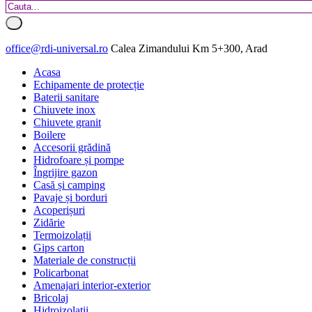
office@rdi-universal.ro
Calea Zimandului Km 5+300, Arad
Acasa
Echipamente de protecție
Baterii sanitare
Chiuvete inox
Chiuvete granit
Boilere
Accesorii grădină
Hidrofoare și pompe
Îngrijire gazon
Casă și camping
Pavaje și borduri
Acoperișuri
Zidărie
Termoizolații
Gips carton
Materiale de construcții
Policarbonat
Amenajari interior-exterior
Bricolaj
Hidroizolatii