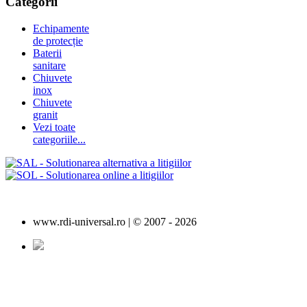
Categorii
Echipamente
de protecție
Baterii
sanitare
Chiuvete
inox
Chiuvete
granit
Vezi toate
categoriile...
www.rdi-universal.ro | © 2007 -
2026