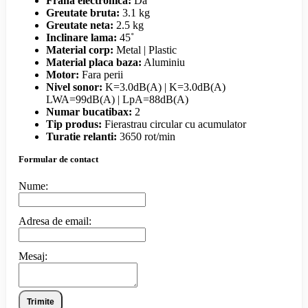
Frana electronica:
Da
Greutate bruta:
3.1 kg
Greutate neta:
2.5 kg
Inclinare lama:
45˚
Material corp:
Metal | Plastic
Material placa baza:
Aluminiu
Motor:
Fara perii
Nivel sonor:
K=3.0dB(A) | K=3.0dB(A)
LWA=99dB(A) | LpA=88dB(A)
Numar bucatibax:
2
Tip produs:
Fierastrau circular cu acumulator
Turatie relanti:
3650 rot/min
Formular de contact
Nume:
Adresa de email:
Mesaj:
Trimite