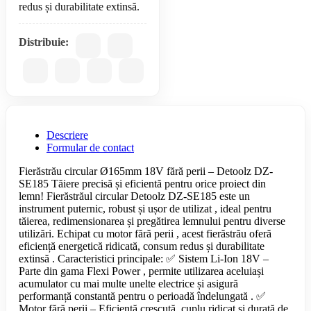
Distribuie:
Descriere
Formular de contact
Fierăstrău circular Ø165mm 18V fără perii – Detoolz DZ-
SE185 Tăiere precisă și eficientă pentru orice proiect din
lemn! Fierăstrăul circular Detoolz DZ-SE185 este un
instrument puternic, robust și ușor de utilizat , ideal pentru
tăierea, redimensionarea și pregătirea lemnului pentru diverse
utilizări. Echipat cu motor fără perii , acest fierăstrău oferă
eficiență energetică ridicată, consum redus și durabilitate
extinsă . Caracteristici principale: ✅ Sistem Li-Ion 18V –
Parte din gama Flexi Power , permite utilizarea aceluiași
acumulator cu mai multe unelte electrice și asigură
performanță constantă pentru o perioadă îndelungată . ✅
Motor fără perii – Eficiență crescută, cuplu ridicat și durată de