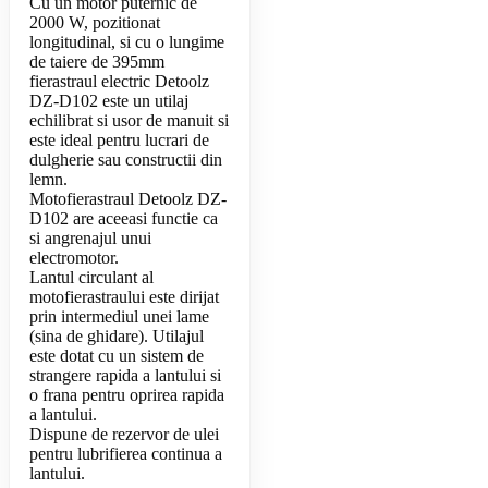
Cu un motor puternic de
2000 W, pozitionat
longitudinal, si cu o lungime
de taiere de 395mm
fierastraul electric Detoolz
DZ-D102 este un utilaj
echilibrat si usor de manuit si
este ideal pentru lucrari de
dulgherie sau constructii din
lemn.
Motofierastraul Detoolz DZ-
D102 are aceeasi functie ca
si angrenajul unui
electromotor.
Lantul circulant al
motofierastraului este dirijat
prin intermediul unei lame
(sina de ghidare). Utilajul
este dotat cu un sistem de
strangere rapida a lantului si
o frana pentru oprirea rapida
a lantului.
Dispune de rezervor de ulei
pentru lubrifierea continua a