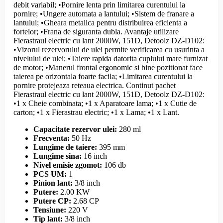
debit variabil; •Pornire lenta prin limitarea curentului la
pornire; •Ungere automata a lantului; •Sistem de franare a
lantului; •Gheara metalica pentru distribuirea eficienta a
fortelor; •Frana de siguranta dubla. Avantaje utilizare
Fierastraul electric cu lant 2000W, 151D, Detoolz DZ-D102:
•Vizorul rezervorului de ulei permite verificarea cu usurinta a
nivelului de ulei; •Taiere rapida datorita cuplului mare furnizat
de motor; •Manerul frontal ergonomic si bine pozitionat face
taierea pe orizontala foarte facila; •Limitarea curentului la
pornire protejeaza reteaua electrica. Continut pachet
Fierastraul electric cu lant 2000W, 151D, Detoolz DZ-D102:
•1 x Cheie combinata; •1 x Aparatoare lama; •1 x Cutie de
carton; •1 x Fierastrau electric; •1 x Lama; •1 x Lant.
Capacitate rezervor ulei:
280 ml
Frecventa:
50 Hz
Lungime de taiere:
395 mm
Lungime sina:
16 inch
Nivel emisie zgomot:
106 db
PCS UM:
1
Pinion lant:
3/8 inch
Putere:
2.00 KW
Putere CP:
2.68 CP
Tensiune:
220 V
Tip lant:
3/8 inch