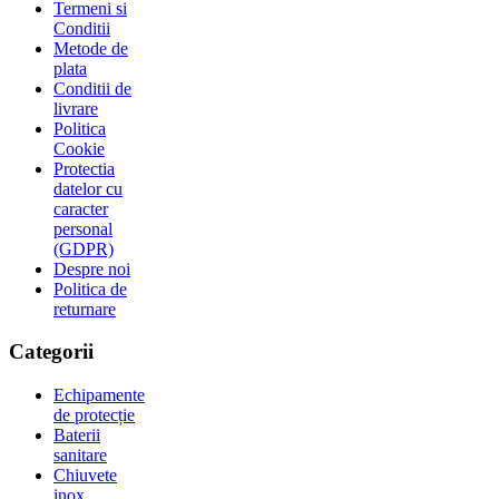
Termeni si
Conditii
Metode de
plata
Conditii de
livrare
Politica
Cookie
Protectia
datelor cu
caracter
personal
(GDPR)
Despre noi
Politica de
returnare
Categorii
Echipamente
de protecție
Baterii
sanitare
Chiuvete
inox