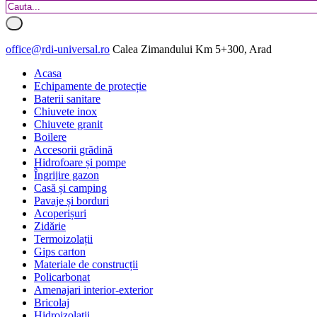
office@rdi-universal.ro
Calea Zimandului Km 5+300, Arad
Acasa
Echipamente de protecție
Baterii sanitare
Chiuvete inox
Chiuvete granit
Boilere
Accesorii grădină
Hidrofoare și pompe
Îngrijire gazon
Casă și camping
Pavaje și borduri
Acoperișuri
Zidărie
Termoizolații
Gips carton
Materiale de construcții
Policarbonat
Amenajari interior-exterior
Bricolaj
Hidroizolatii