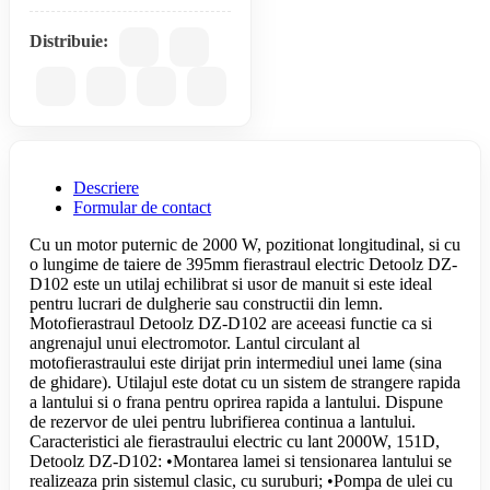
Distribuie:
Descriere
Formular de contact
Cu un motor puternic de 2000 W, pozitionat longitudinal, si cu
o lungime de taiere de 395mm fierastraul electric Detoolz DZ-
D102 este un utilaj echilibrat si usor de manuit si este ideal
pentru lucrari de dulgherie sau constructii din lemn.
Motofierastraul Detoolz DZ-D102 are aceeasi functie ca si
angrenajul unui electromotor. Lantul circulant al
motofierastraului este dirijat prin intermediul unei lame (sina
de ghidare). Utilajul este dotat cu un sistem de strangere rapida
a lantului si o frana pentru oprirea rapida a lantului. Dispune
de rezervor de ulei pentru lubrifierea continua a lantului.
Caracteristici ale fierastraului electric cu lant 2000W, 151D,
Detoolz DZ-D102: •Montarea lamei si tensionarea lantului se
realizeaza prin sistemul clasic, cu suruburi; •Pompa de ulei cu