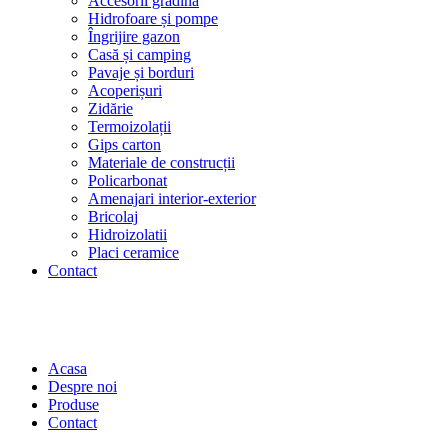
Accesorii grădină
Hidrofoare și pompe
Îngrijire gazon
Casă și camping
Pavaje și borduri
Acoperișuri
Zidărie
Termoizolații
Gips carton
Materiale de construcții
Policarbonat
Amenajari interior-exterior
Bricolaj
Hidroizolatii
Placi ceramice
Contact
Acasa
Despre noi
Produse
Contact