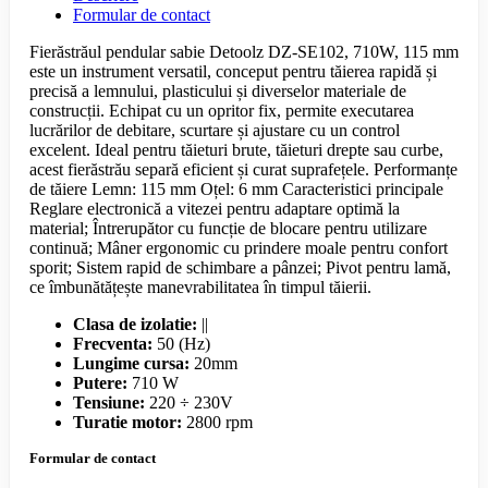
Formular de contact
Fierăstrăul pendular sabie Detoolz DZ-SE102, 710W, 115 mm
este un instrument versatil, conceput pentru tăierea rapidă și
precisă a lemnului, plasticului și diverselor materiale de
construcții. Echipat cu un opritor fix, permite executarea
lucrărilor de debitare, scurtare și ajustare cu un control
excelent. Ideal pentru tăieturi brute, tăieturi drepte sau curbe,
acest fierăstrău separă eficient și curat suprafețele. Performanțe
de tăiere Lemn: 115 mm Oțel: 6 mm Caracteristici principale
Reglare electronică a vitezei pentru adaptare optimă la
material; Întrerupător cu funcție de blocare pentru utilizare
continuă; Mâner ergonomic cu prindere moale pentru confort
sporit; Sistem rapid de schimbare a pânzei; Pivot pentru lamă,
ce îmbunătățește manevrabilitatea în timpul tăierii.
Clasa de izolatie:
||
Frecventa:
50 (Hz)
Lungime cursa:
20mm
Putere:
710 W
Tensiune:
220 ÷ 230V
Turatie motor:
2800 rpm
Formular de contact