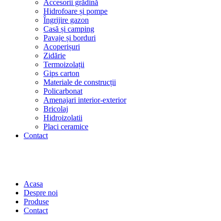
Accesorii grădină
Hidrofoare și pompe
Îngrijire gazon
Casă și camping
Pavaje și borduri
Acoperișuri
Zidărie
Termoizolații
Gips carton
Materiale de construcții
Policarbonat
Amenajari interior-exterior
Bricolaj
Hidroizolatii
Placi ceramice
Contact
Acasa
Despre noi
Produse
Contact