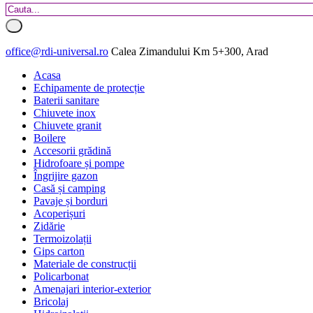
office@rdi-universal.ro
Calea Zimandului Km 5+300, Arad
Acasa
Echipamente de protecție
Baterii sanitare
Chiuvete inox
Chiuvete granit
Boilere
Accesorii grădină
Hidrofoare și pompe
Îngrijire gazon
Casă și camping
Pavaje și borduri
Acoperișuri
Zidărie
Termoizolații
Gips carton
Materiale de construcții
Policarbonat
Amenajari interior-exterior
Bricolaj