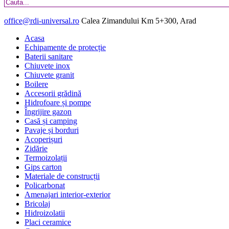
office@rdi-universal.ro
Calea Zimandului Km 5+300, Arad
Acasa
Echipamente de protecție
Baterii sanitare
Chiuvete inox
Chiuvete granit
Boilere
Accesorii grădină
Hidrofoare și pompe
Îngrijire gazon
Casă și camping
Pavaje și borduri
Acoperișuri
Zidărie
Termoizolații
Gips carton
Materiale de construcții
Policarbonat
Amenajari interior-exterior
Bricolaj
Hidroizolatii
Placi ceramice