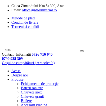
Calea Zimandului Km 5+300, Arad
Email:
office@rdi-universal.ro
Metode de plata
Conditii de livrare
Termeni si conditii
Contact | Informatii
0726 716 040
0799 928 309
Coșul de cumpărături
( Articole: 0 )
Acasa
Despre noi
Produse
Echipamente de protecție
Baterii sanitare
Chiuvete inox
Chiuvete granit
Boilere
Accesorii grădină