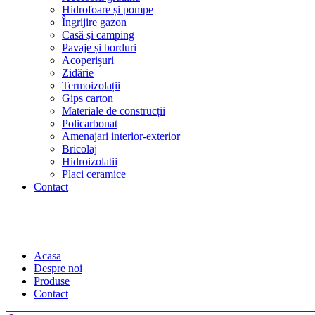
Hidrofoare și pompe
Îngrijire gazon
Casă și camping
Pavaje și borduri
Acoperișuri
Zidărie
Termoizolații
Gips carton
Materiale de construcții
Policarbonat
Amenajari interior-exterior
Bricolaj
Hidroizolatii
Placi ceramice
Contact
Acasa
Despre noi
Produse
Contact