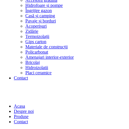
Accesorii grădină
Hidrofoare și pompe
Îngrijire gazon
Casă și camping
Pavaje și borduri
Acoperișuri
Zidărie
Termoizolații
Gips carton
Materiale de construcții
Policarbonat
Amenajari interior-exterior
Bricolaj
Hidroizolatii
Placi ceramice
Contact
Acasa
Despre noi
Produse
Contact