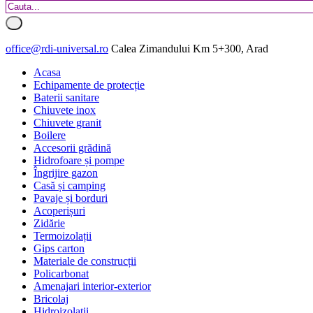
office@rdi-universal.ro
Calea Zimandului Km 5+300, Arad
Acasa
Echipamente de protecție
Baterii sanitare
Chiuvete inox
Chiuvete granit
Boilere
Accesorii grădină
Hidrofoare și pompe
Îngrijire gazon
Casă și camping
Pavaje și borduri
Acoperișuri
Zidărie
Termoizolații
Gips carton
Materiale de construcții
Policarbonat
Amenajari interior-exterior
Bricolaj
Hidroizolatii