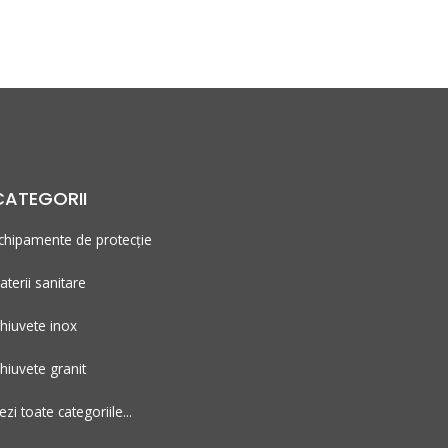
CATEGORII
chipamente de protecție
aterii sanitare
hiuvete inox
hiuvete granit
ezi toate categoriile...