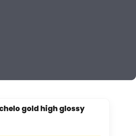
chelo gold high glossy