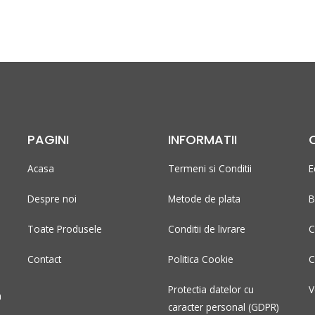
PAGINI
INFORMATII
Acasa
Termeni si Conditii
E
Despre noi
Metode de plata
B
Toate Produsele
Conditii de livrare
C
Contact
Politica Cookie
C
Protectia datelor cu
V
n
caracter personal (GDPR)