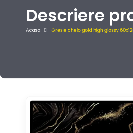
Descriere pr
Acasa
Gresie chelo gold high glossy 60x1