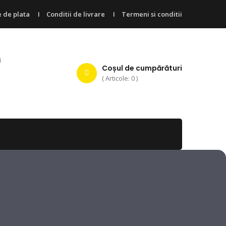
 de plata
Conditii de livrare
Termeni si conditii
i
Coșul de cumpărături
( Articole: 0 )