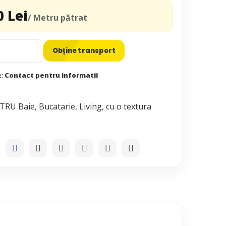
0 Lei
/ Metru pătrat
Obține transport
e:
Contact pentru informatii
RU Baie, Bucatarie, Living, cu o textura
: