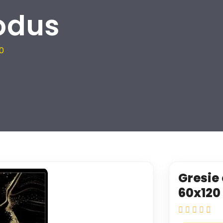
odus
20
Gresie 
60x120