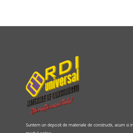
Suntem un depozit de materiale de constructii, acum si i