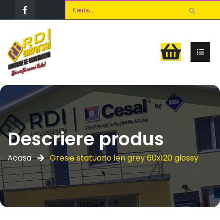
Descriere produs
Acasa
Gresie statuario len grey 60x120 glossy