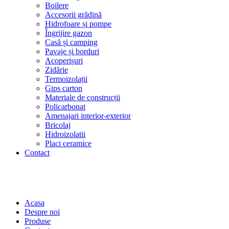
Boilere
Accesorii grădină
Hidrofoare și pompe
Îngrijire gazon
Casă și camping
Pavaje și borduri
Acoperișuri
Zidărie
Termoizolații
Gips carton
Materiale de construcții
Policarbonat
Amenajari interior-exterior
Bricolaj
Hidroizolatii
Placi ceramice
Contact
Acasa
Despre noi
Produse