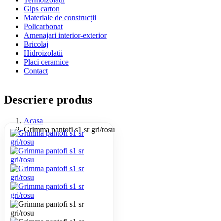
Gips carton
Materiale de construcții
Policarbonat
Amenajari interior-exterior
Bricolaj
Hidroizolatii
Placi ceramice
Contact
Descriere produs
Acasa
Grimma pantofi s1 sr gri/rosu