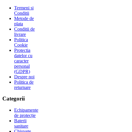
Termeni si
Conditii
Metode de
plata
Conditii de
livrare
Politica
Cookie
Protectia
datelor cu
caracter
personal
(GDPR)
Despre noi
Politica de
returnare
Categorii
Echipamente
de protecție
Baterii
sanitare
Chiuvete