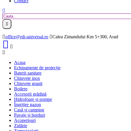
Contact
office@rdi-universal.ro
Calea Zimandului Km 5+300, Arad
Acasa
Echipamente de protecție
Baterii sanitare
Chiuvete inox
Chiuvete granit
Boilere
Accesorii grădină
Hidrofoare și pompe
Îngrijire gazon
Casă și camping
Pavaje și borduri
Acoperișuri
Zidărie
Termoizolații