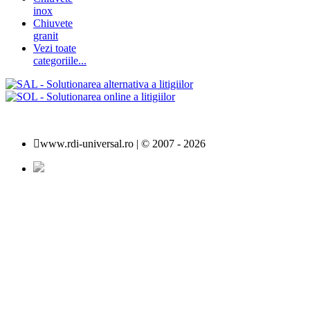
inox
Chiuvete
granit
Vezi toate
categoriile...
www.rdi-universal.ro | © 2007 -
2026