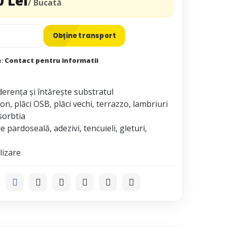
0 Lei
/ Bucată
Obține transport
e:
Contact pentru informatii
erența și întărește substratul
n, plăci OSB, plăci vechi, terrazzo, lambriuri
sorbtia
 pardoseală, adezivi, tencuieli, gleturi,
: