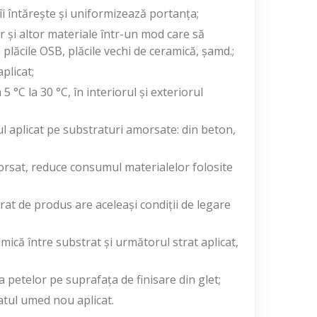
îi întărește și uniformizează portanța;
or și altor materiale într-un mod care să
plăcile OSB, plăcile vechi de ceramică, șamd.;
plicat;
 °C la 30 °C, în interiorul și exteriorul
l aplicat pe substraturi amorsate: din beton,
rsat, reduce consumul materialelor folosite
t de produs are aceleași condiții de legare
mică între substrat și următorul strat aplicat,
ia petelor pe suprafața de finisare din glet;
ratul umed nou aplicat.