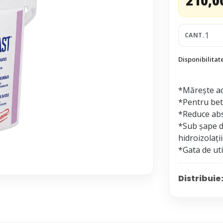
210,0
CANT.
Disponibilitat
*Mărește ad
*Pentru beto
*Reduce ab
*Sub șape de
hidroizolații
Distribuie