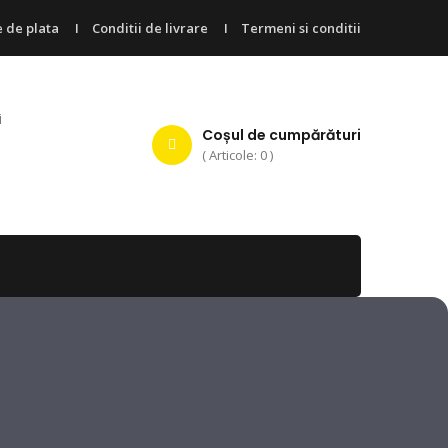
 de plata
Conditii de livrare
Termeni si conditii
i
Coșul de cumpărături
( Articole: 0 )