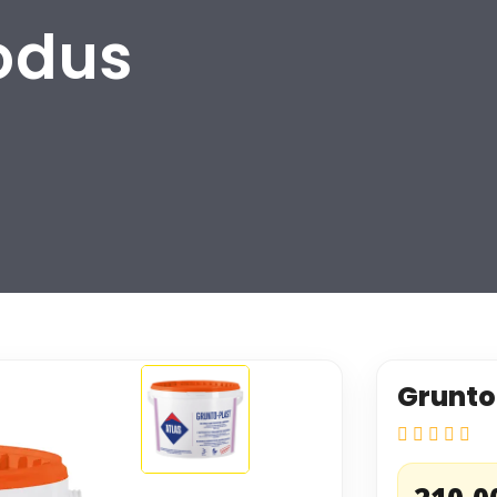
odus
Grunto