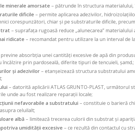
ile minerale amorsate
– pătrunde în structura materialului, 
turile dificile
– permite aplicarea adezivilor, hidroizolațiil
ci corespunzători, chiar și pe substraturile dificile, precum 
strat
– suprafața rugoasă reduce „alunecarea” materialului a
ai ridicate
– recomandat pentru utilizare la un interval de la 5
previne absorbția unei cantități excesive de apă din produsu
încălzire prin pardoseală, diferite tipuri de tencuieli, șamd.;
lor și adezivilor
– etanșeizează structura substratului amo
;
ului
– datorită aplicării ATLAS GRUNTO-PLAST, următorul stra
ile unde au fost realizare reparații locale;
țiunii nefavorabile a substratului
– constituie o barieră chi
asupra celuilalt;
loare albă
– limitează trecerea culorii din substrat și apariț
potriva umidității excesive
– ce rezultă din contactul cu st