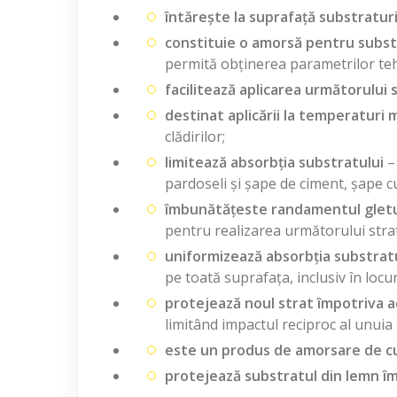
întărește la suprafață substratur
constituie o amorsă pentru substra
permită obținerea parametrilor tehni
facilitează aplicarea următorului 
destinat aplicării la temperaturi m
clădirilor;
limitează absorbția substratului
– 
pardoseli și șape de ciment, șape cu 
îmbunătățeste randamentul gleturi
pentru realizarea următorului strat
uniformizează absorbția substrat
pe toată suprafața, inclusiv în locur
protejează noul strat împotriva ac
limitând impactul reciproc al unuia 
este un produs de amorsare de cu
protejează substratul din lemn îm