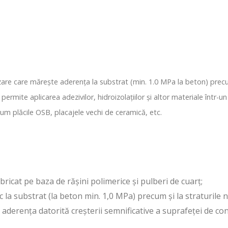
 care mărește aderența la substrat (min. 1.0 MPa la beton) precum 
permite aplicarea adezivilor, hidroizolațiilor și altor materiale într
ecum plăcile OSB, placajele vechi de ceramică, etc.
bricat pe baza de rășini polimerice și pulberi de cuarț;
 la substrat (la beton min. 1,0 MPa) precum și la straturile n
derența datorită creșterii semnificative a suprafeței de con