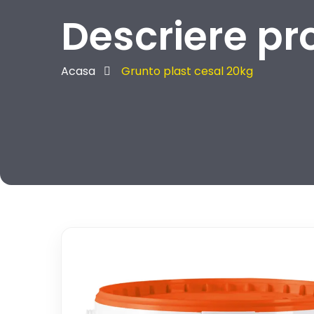
Descriere pr
Acasa
Grunto plast cesal 20kg