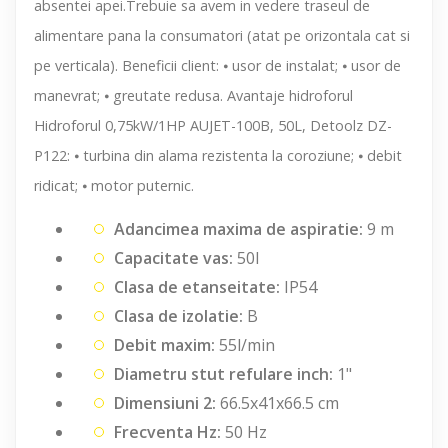
absentei apei.Trebuie sa avem in vedere traseul de
alimentare pana la consumatori (atat pe orizontala cat si
pe verticala). Beneficii client: ⦁ usor de instalat; ⦁ usor de
manevrat; ⦁ greutate redusa. Avantaje hidroforul
Hidroforul 0,75kW/1HP AUJET-100B, 50L, Detoolz DZ-
P122: ⦁ turbina din alama rezistenta la coroziune; ⦁ debit
ridicat; ⦁ motor puternic.
Adancimea maxima de aspiratie:
9 m
Capacitate vas:
50l
Clasa de etanseitate:
IP54
Clasa de izolatie:
B
Debit maxim:
55l/min
Diametru stut refulare inch:
1"
Dimensiuni 2:
66.5x41x66.5 cm
Frecventa Hz:
50 Hz