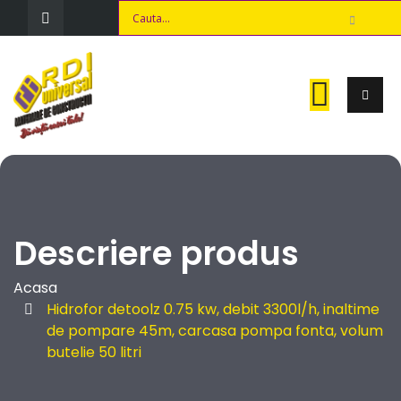
Descriere produs
Acasa
Hidrofor detoolz 0.75 kw, debit 3300l/h, inaltime
de pompare 45m, carcasa pompa fonta, volum
butelie 50 litri