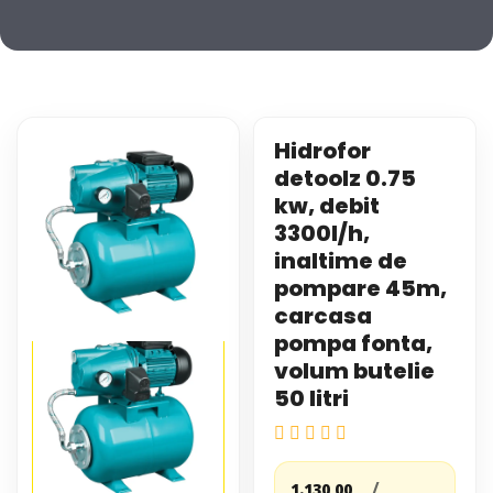
Hidrofor
detoolz 0.75
kw, debit
3300l/h,
inaltime de
pompare 45m,
carcasa
pompa fonta,
volum butelie
50 litri
/
1.130,00