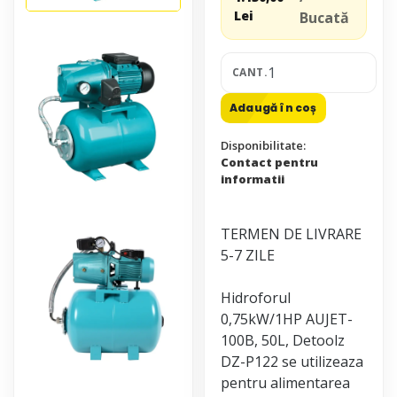
Lei
Bucată
CANT.
Adaugă în coș
Disponibilitate:
Contact pentru
informatii
TERMEN DE LIVRARE
5-7 ZILE
Hidroforul
0,75kW/1HP AUJET-
100B, 50L, Detoolz
DZ-P122 se utilizeaza
pentru alimentarea