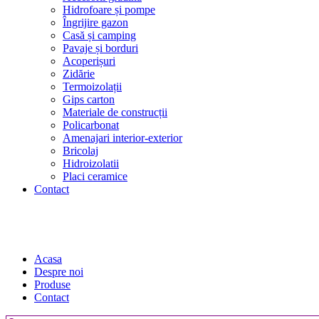
Hidrofoare și pompe
Îngrijire gazon
Casă și camping
Pavaje și borduri
Acoperișuri
Zidărie
Termoizolații
Gips carton
Materiale de construcții
Policarbonat
Amenajari interior-exterior
Bricolaj
Hidroizolatii
Placi ceramice
Contact
Acasa
Despre noi
Produse
Contact