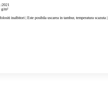
1:2021
 g/m²
olositi inalbitori | Este posibila uscarea in tambur, temperatura scazut