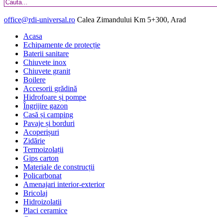
office@rdi-universal.ro
Calea Zimandului Km 5+300, Arad
Acasa
Echipamente de protecție
Baterii sanitare
Chiuvete inox
Chiuvete granit
Boilere
Accesorii grădină
Hidrofoare și pompe
Îngrijire gazon
Casă și camping
Pavaje și borduri
Acoperișuri
Zidărie
Termoizolații
Gips carton
Materiale de construcții
Policarbonat
Amenajari interior-exterior
Bricolaj
Hidroizolatii
Placi ceramice