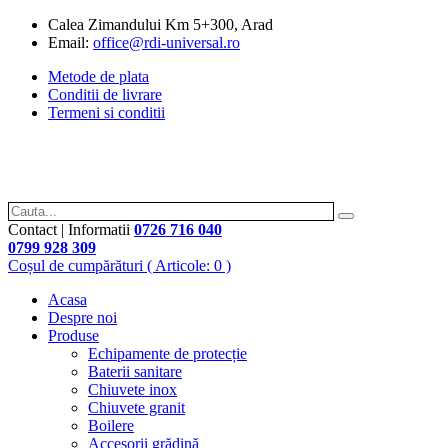
Calea Zimandului Km 5+300, Arad
Email:
office@rdi-universal.ro
Metode de plata
Conditii de livrare
Termeni si conditii
Contact | Informatii
0726 716 040
0799 928 309
Coșul de cumpărături
( Articole: 0 )
Acasa
Despre noi
Produse
Echipamente de protecție
Baterii sanitare
Chiuvete inox
Chiuvete granit
Boilere
Accesorii grădină