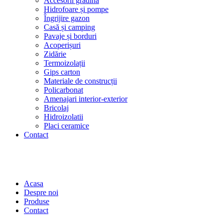
Accesorii grădină
Hidrofoare și pompe
Îngrijire gazon
Casă și camping
Pavaje și borduri
Acoperișuri
Zidărie
Termoizolații
Gips carton
Materiale de construcții
Policarbonat
Amenajari interior-exterior
Bricolaj
Hidroizolatii
Placi ceramice
Contact
Acasa
Despre noi
Produse
Contact