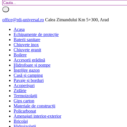
office@rdi-universal.ro
Calea Zimandului Km 5+300, Arad
Acasa
Echipamente de protecție
Baterii sanitare
Chiuvete inox
Chiuvete granit
Boilere
Accesorii grădină
Hidrofoare și pompe
Îngrijire gazon
Casă și camping
Pavaje și borduri
Acoperișuri
Zidărie
Termoizolații
Gips carton
Materiale de construcții
Policarbonat
Amenajari interior-exterior
Bricolaj
Hidroizolatii