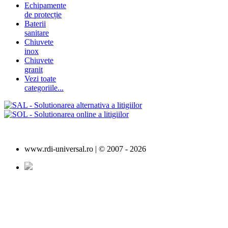
Echipamente
de protecție
Baterii
sanitare
Chiuvete
inox
Chiuvete
granit
Vezi toate
categoriile...
www.rdi-universal.ro | © 2007 -
2026