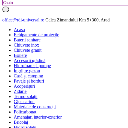
office@rdi-universal.ro
Calea Zimandului Km 5+300, Arad
Acasa
Echipamente de protecție
Baterii sanitare
Chiuvete inox
Chiuvete granit
Boilere
Accesorii grădină
Hidrofoare și pompe
Îngrijire gazon
Casă și camping
Pavaje și borduri
Acoperișuri
Zidărie
Termoizolații
Gips carton
Materiale de construcții
Policarbonat
Amenajari interior-exterior
Bricolaj
Hidroizolatii