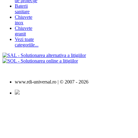
de protecție
Baterii
sanitare
Chiuvete
inox
Chiuvete
granit
Vezi toate
categoriile...
www.rdi-universal.ro | © 2007 -
2026