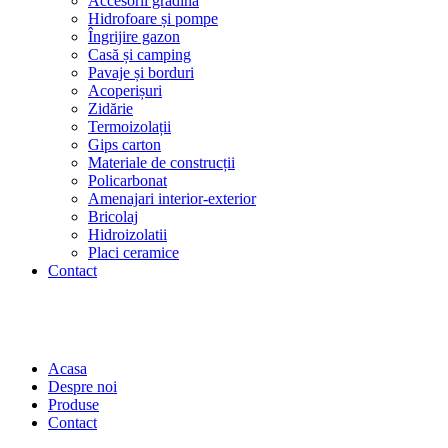
Accesorii grădină
Hidrofoare și pompe
Îngrijire gazon
Casă și camping
Pavaje și borduri
Acoperișuri
Zidărie
Termoizolații
Gips carton
Materiale de construcții
Policarbonat
Amenajari interior-exterior
Bricolaj
Hidroizolatii
Placi ceramice
Contact
Acasa
Despre noi
Produse
Contact