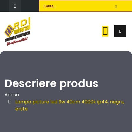
Descriere produs
Acasa
Lampa picture led 9w 40cm 4000k ip44, negru,
erste