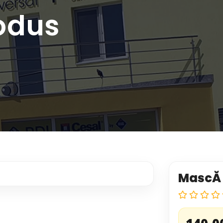
odus
MascĂ 