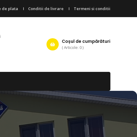
 de plata
Conditii de livrare
Termeni si conditii
i
Coșul de cumpărături
( Articole: 0 )