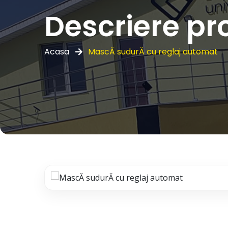
Descriere pr
Acasa
MascĂ sudurĂ cu reglaj automat