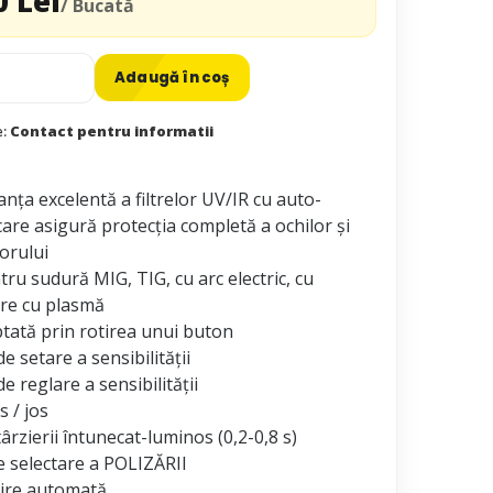
0 Lei
/ Bucată
Adaugă în coș
e:
Contact pentru informatii
ţa excelentă a filtrelor UV/IR cu auto-
are asigură protecţia completă a ochilor și
torului
ru sudură MIG, TIG, cu arc electric, cu
ere cu plasmă
ată prin rotirea unui buton
 setare a sensibilităţii
 reglare a sensibilităţii
s / jos
ârzierii întunecat-luminos (0,2-0,8 s)
e selectare a POLIZĂRII
ire automată