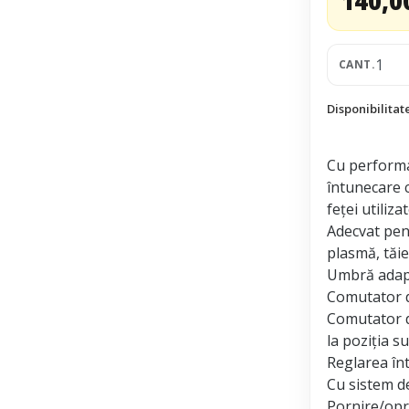
140,0
CANT.
Disponibilitat
Cu performan
întunecare c
feţei utiliza
Adecvat pent
plasmă, tăi
Umbră adapt
Comutator de
Comutator de
la poziţia su
Reglarea înt
Cu sistem d
Pornire/opr