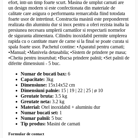
efort, intr-un timp foarte scurt. Masina de umplut carnati are
un design modern si este confectionata din materiale de
calitate care asigura o performanta remarcabila fiind totodata
foarte usor de intretinut. Constructia masinii este preponderent
realizata din aluminiu dur si inox pentru a oferi rezista inalta la
presiunea necesara umplerii carnatilor si respectarii normelor
de siguranta alimentara. Cilindru inoxidabil permite umplerea
rapida cu o cantitate mare de carne si la final se poate curata si
spala foarte usor. Pachetul contine: •Aparatul pentru carnati;
•Manual; •Manivela detasabila; •Sistem de prindere pe masa;
•Cheita pentru insurubat; •Bucsa prindere palnii; •Set palnii de
diferite dimensiuni - 5 buc.
Numar de bucati bax:
6
Capacitate:
3kg
Dimensiune:
15x14x52 cm
Dimensiuni palnie:
15 | 19 | 22 | 25 | ø 10
Greutate bruta:
3.5 kg
Greutate neta:
3.2 kg
Material:
Otel inoxidabil + aluminiu dur
Numar bucati set:
1
Numar palnii:
5 buc
Tip produs:
Masini de carnati
Formular de contact