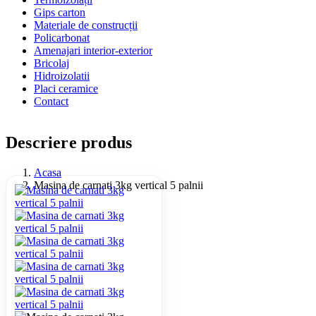
Gips carton
Materiale de construcții
Policarbonat
Amenajari interior-exterior
Bricolaj
Hidroizolatii
Placi ceramice
Contact
Descriere produs
Acasa
Masina de carnati 3kg vertical 5 palnii