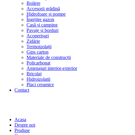
Boilere
Accesorii grădină
Hidrofoare și pompe
Îngrijire gazon
Casă și camping
Pavaje și borduri
Acoperișuri
Zidărie
Termoizolații
Gips carton
Materiale de construcții
Policarbonat
Amenajari interior-exterior
Bricolaj
Hidroizolatii
Placi ceramice
Contact
Acasa
Despre noi
Produse