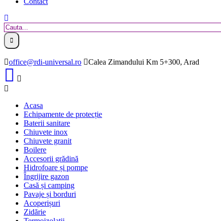
Contact
office@rdi-universal.ro
Calea Zimandului Km 5+300, Arad
Acasa
Echipamente de protecție
Baterii sanitare
Chiuvete inox
Chiuvete granit
Boilere
Accesorii grădină
Hidrofoare și pompe
Îngrijire gazon
Casă și camping
Pavaje și borduri
Acoperișuri
Zidărie
Termoizolații