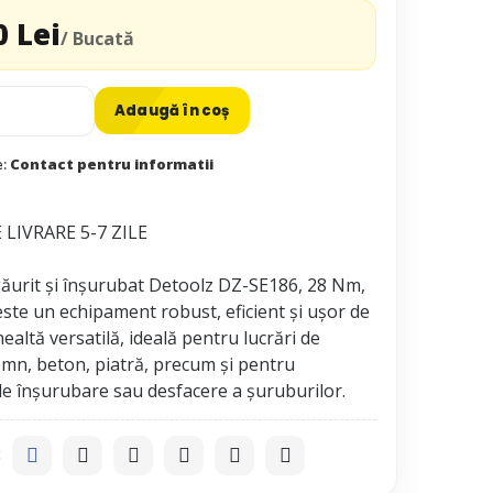
0 Lei
/ Bucată
Adaugă în coș
e:
Contact pentru informatii
LIVRARE 5-7 ZILE
ăurit și înșurubat Detoolz DZ-SE186, 28 Nm,
este un echipament robust, eficient și ușor de
unealtă versatilă, ideală pentru lucrări de
emn, beton, piatră, precum și pentru
: