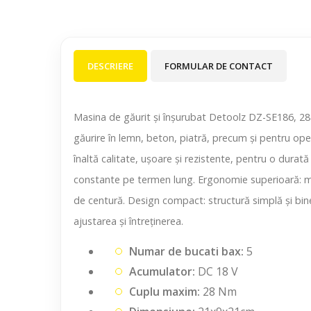
DESCRIERE
FORMULAR DE CONTACT
Masina de găurit și înșurubat Detoolz DZ-SE186, 28 N
găurire în lemn, beton, piatră, precum și pentru oper
înaltă calitate, ușoare și rezistente, pentru o durată
constante pe termen lung. Ergonomie superioară: mân
de centură. Design compact: structură simplă și bine
ajustarea și întreținerea.
Numar de bucati bax:
5
Acumulator:
DC 18 V
Cuplu maxim:
28 Nm