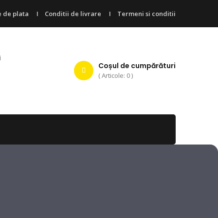
 de plata
Conditii de livrare
Termeni si conditii
i
Coșul de cumpărături
( Articole: 0 )