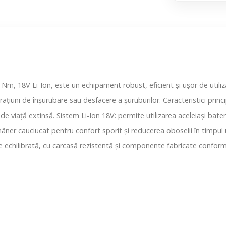
m, 18V Li-Ion, este un echipament robust, eficient și ușor de utilizat
ațiuni de înșurubare sau desfacere a șuruburilor. Caracteristici princi
 de viață extinsă. Sistem Li-Ion 18V: permite utilizarea aceleiași bate
er cauciucat pentru confort sporit și reducerea oboselii în timpul ut
 echilibrată, cu carcasă rezistentă și componente fabricate conform 