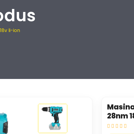
odus
8v li-ion
Masina
28nm 18