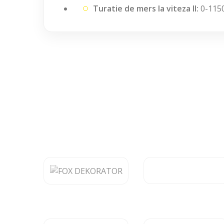
Turatie de mers la viteza II:
0-1150