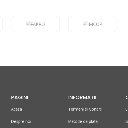
PAGINI
INFORMATII
Acasa
Termeni si Conditii
E
Despre noi
Metode de plata
B