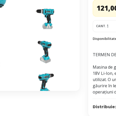
121,0
CANT.
Disponibilitat
TERMEN DE 
Masina de g
18V Li-Ion, 
utilizat. O 
găurire în l
Distribuie