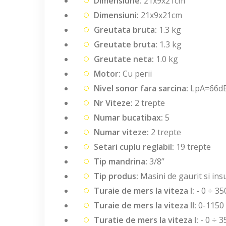
Dimensiune:
21x9x21cm
Dimensiuni:
21x9x21cm
Greutata bruta:
1.3 kg
Greutate bruta:
1.3 kg
Greutate neta:
1.0 kg
Motor:
Cu perii
Nivel sonor fara sarcina:
LpA=66dB(
Nr Viteze:
2 trepte
Numar bucatibax:
5
Numar viteze:
2 trepte
Setari cuplu reglabil:
19 trepte
Tip mandrina:
3/8”
Tip produs:
Masini de gaurit si in
Turaie de mers la viteza I:
- 0 ÷ 35
Turaie de mers la viteza II:
0-1150 
Turatie de mers la viteza I:
- 0 ÷ 3