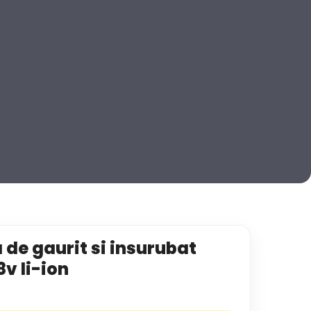
 de gaurit si insurubat
v li-ion