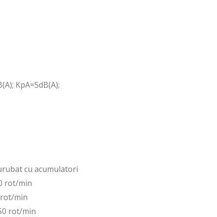
A); KpA=5dB(A);
surubat cu acumulatori
0 rot/min
rot/min
50 rot/min