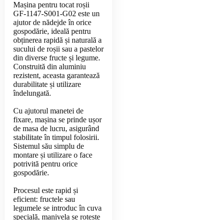
Mașina pentru tocat roșii
GF-1147-S001-G02 este un
ajutor de nădejde în orice
gospodărie, ideală pentru
obținerea rapidă și naturală a
sucului de roșii sau a pastelor
din diverse fructe și legume.
Construită din aluminiu
rezistent, aceasta garantează
durabilitate și utilizare
îndelungată.
Cu ajutorul manetei de
fixare, mașina se prinde ușor
de masa de lucru, asigurând
stabilitate în timpul folosirii.
Sistemul său simplu de
montare și utilizare o face
potrivită pentru orice
gospodărie.
Procesul este rapid și
eficient: fructele sau
legumele se introduc în cuva
specială, manivela se rotește