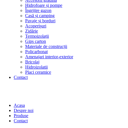
Accesorii grădină
Hidrofoare și pompe
Îngrijire gazon
Casă și camping
Pavaje și borduri
Acoperișuri
Zidărie
Termoizolații
Gips carton
Materiale de construcții
Policarbonat
Amenajari interior-exterior
Bricolaj
Hidroizolatii
Placi ceramice
Contact
Acasa
Despre noi
Produse
Contact