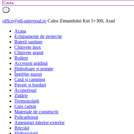
office@rdi-universal.ro
Calea Zimandului Km 5+300, Arad
Acasa
Echipamente de protecție
Baterii sanitare
Chiuvete inox
Chiuvete granit
Boilere
Accesorii grădină
Hidrofoare și pompe
Îngrijire gazon
Casă și camping
Pavaje și borduri
Acoperișuri
Zidărie
Termoizolații
Gips carton
Materiale de construcții
Policarbonat
Amenajari interior-exterior
Bricolaj
Hidroizolatii