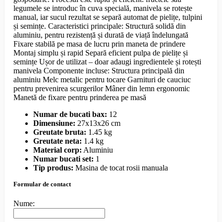
legumele se introduc în cuva specială, manivela se rotește
manual, iar sucul rezultat se separă automat de pielițe, tulpini
și semințe. Caracteristici principale: Structură solidă din
aluminiu, pentru rezistență și durată de viață îndelungată
Fixare stabilă pe masa de lucru prin maneta de prindere
Montaj simplu și rapid Separă eficient pulpa de pielițe și
semințe Ușor de utilizat – doar adaugi ingredientele și rotești
manivela Componente incluse: Structura principală din
aluminiu Melc metalic pentru tocare Garnituri de cauciuc
pentru prevenirea scurgerilor Mâner din lemn ergonomic
Manetă de fixare pentru prinderea pe masă
Numar de bucati bax:
12
Dimensiune:
27x13x26 cm
Greutate bruta:
1.45 kg
Greutate neta:
1.4 kg
Material corp:
Aluminiu
Numar bucati set:
1
Tip produs:
Masina de tocat rosii manuala
Formular de contact
Nume: