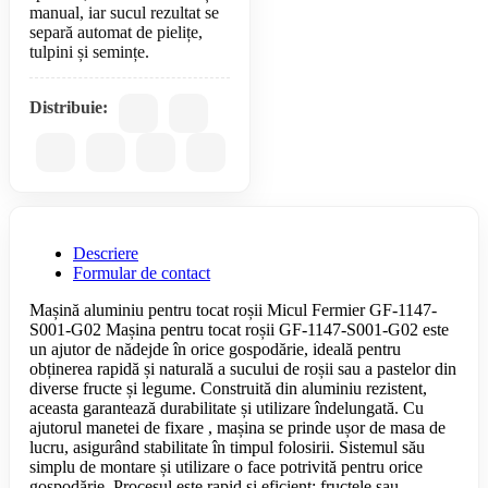
manual, iar sucul rezultat se
separă automat de pielițe,
Distribuie:
Descriere
Formular de contact
Mașină aluminiu pentru tocat roșii Micul Fermier GF-1147-
S001-G02 Mașina pentru tocat roșii GF-1147-S001-G02 este
un ajutor de nădejde în orice gospodărie, ideală pentru
obținerea rapidă și naturală a sucului de roșii sau a pastelor din
diverse fructe și legume. Construită din aluminiu rezistent,
aceasta garantează durabilitate și utilizare îndelungată. Cu
ajutorul manetei de fixare , mașina se prinde ușor de masa de
lucru, asigurând stabilitate în timpul folosirii. Sistemul său
simplu de montare și utilizare o face potrivită pentru orice
gospodărie. Procesul este rapid și eficient: fructele sau