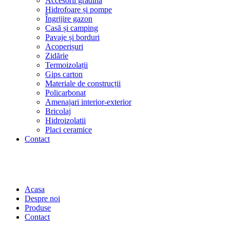
Accesorii grădină
Hidrofoare și pompe
Îngrijire gazon
Casă și camping
Pavaje și borduri
Acoperișuri
Zidărie
Termoizolații
Gips carton
Materiale de construcții
Policarbonat
Amenajari interior-exterior
Bricolaj
Hidroizolatii
Placi ceramice
Contact
Acasa
Despre noi
Produse
Contact