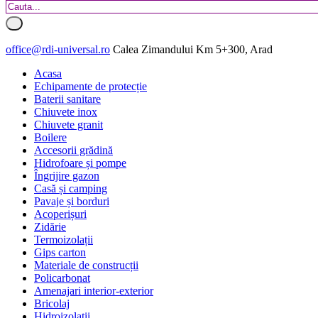
office@rdi-universal.ro
Calea Zimandului Km 5+300, Arad
Acasa
Echipamente de protecție
Baterii sanitare
Chiuvete inox
Chiuvete granit
Boilere
Accesorii grădină
Hidrofoare și pompe
Îngrijire gazon
Casă și camping
Pavaje și borduri
Acoperișuri
Zidărie
Termoizolații
Gips carton
Materiale de construcții
Policarbonat
Amenajari interior-exterior
Bricolaj
Hidroizolatii