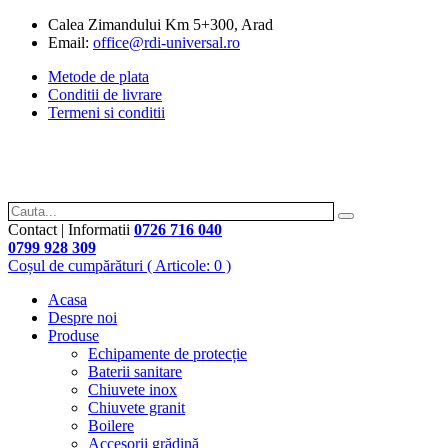
Calea Zimandului Km 5+300, Arad
Email:
office@rdi-universal.ro
Metode de plata
Conditii de livrare
Termeni si conditii
Contact | Informatii
0726 716 040
0799 928 309
Coșul de cumpărături
( Articole: 0 )
Acasa
Despre noi
Produse
Echipamente de protecție
Baterii sanitare
Chiuvete inox
Chiuvete granit
Boilere
Accesorii grădină