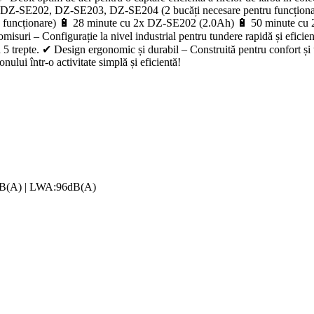
ibili: DZ-SE202, DZ-SE203, DZ-SE204 (2 bucăți necesare pentru funcț
ntru funcționare) 🔋 28 minute cu 2x DZ-SE202 (2.0Ah) 🔋 50 minute
uri – Configurație la nivel industrial pentru tundere rapidă și eficien
în 5 trepte. ✔ Design ergonomic și durabil – Construită pentru confort 
ului într-o activitate simplă și eficientă!
B(A) | LWA:96dB(A)