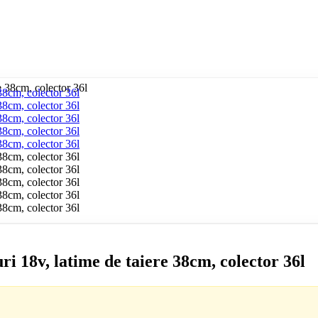
e 38cm, colector 36l
i 18v, latime de taiere 38cm, colector 36l