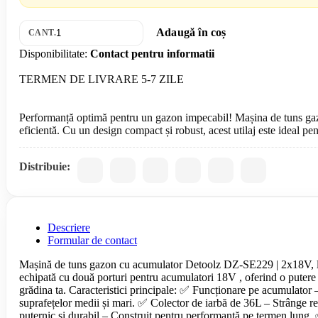
Adaugă în coș
CANT.
Disponibilitate:
Contact pentru informatii
TERMEN DE LIVRARE 5-7 ZILE
Performanță optimă pentru un gazon impecabil! Mașina de tuns gaz
Distribuie:
Descriere
Formular de contact
Mașină de tuns gazon cu acumulator Detoolz DZ-SE229 | 2x18V, l
echipată cu două porturi pentru acumulatori 18V , oferind o putere t
grădina ta. Caracteristici principale: ✅ Funcționare pe acumulator 
suprafețelor medii și mari. ✅ Colector de iarbă de 36L – Strânge re
puternic și durabil – Construit pentru performanță pe termen lung. ✅