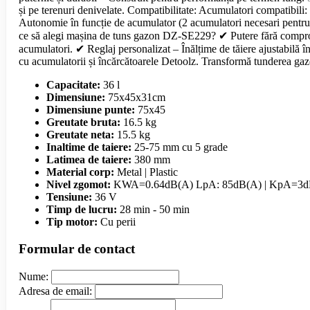
și pe terenuri denivelate. Compatibilitate: Acumulatori compat
Autonomie în funcție de acumulator (2 acumulatori necesari pe
ce să alegi mașina de tuns gazon DZ-SE229? ✔ Putere fără compromis
acumulatori. ✔ Reglaj personalizat – Înălțime de tăiere ajustabilă 
cu acumulatorii și încărcătoarele Detoolz. Transformă tunderea gazon
Capacitate:
36 l
Dimensiune:
75x45x31cm
Dimensiune punte:
75x45
Greutate bruta:
16.5 kg
Greutate neta:
15.5 kg
Inaltime de taiere:
25-75 mm cu 5 grade
Latimea de taiere:
380 mm
Material corp:
Metal | Plastic
Nivel zgomot:
KWA=0.64dB(A) LpA: 85dB(A) | KpA=3d
Tensiune:
36 V
Timp de lucru:
28 min - 50 min
Tip motor:
Cu perii
Formular de contact
Nume:
Adresa de email: