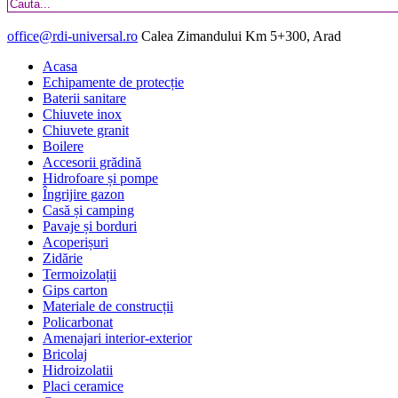
office@rdi-universal.ro
Calea Zimandului Km 5+300, Arad
Acasa
Echipamente de protecție
Baterii sanitare
Chiuvete inox
Chiuvete granit
Boilere
Accesorii grădină
Hidrofoare și pompe
Îngrijire gazon
Casă și camping
Pavaje și borduri
Acoperișuri
Zidărie
Termoizolații
Gips carton
Materiale de construcții
Policarbonat
Amenajari interior-exterior
Bricolaj
Hidroizolatii
Placi ceramice