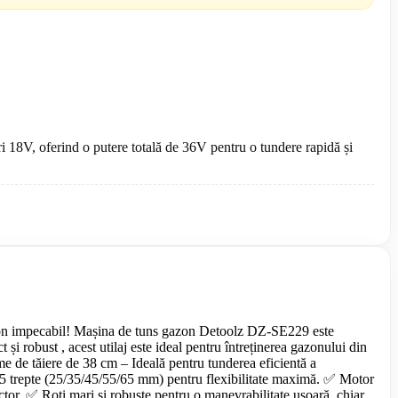
18V, oferind o putere totală de 36V pentru o tundere rapidă și
zon impecabil! Mașina de tuns gazon Detoolz DZ-SE229 este
i robust , acest utilaj este ideal pentru întreținerea gazonului din
e de tăiere de 38 cm – Ideală pentru tunderea eficientă a
în 5 trepte (25/35/45/55/65 mm) pentru flexibilitate maximă. ✅ Motor
ctor. ✅ Roti mari și robuste pentru o manevrabilitate ușoară, chiar