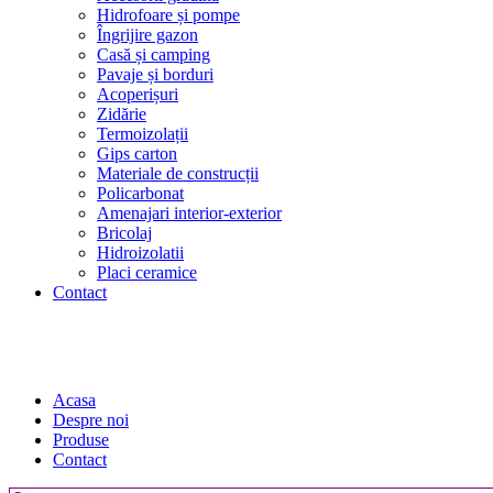
Hidrofoare și pompe
Îngrijire gazon
Casă și camping
Pavaje și borduri
Acoperișuri
Zidărie
Termoizolații
Gips carton
Materiale de construcții
Policarbonat
Amenajari interior-exterior
Bricolaj
Hidroizolatii
Placi ceramice
Contact
Acasa
Despre noi
Produse
Contact