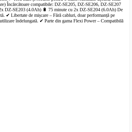
ionare) Încărcătoare compatibile: DZ-SE205, DZ-SE206, DZ-SE207
 cu 2x DZ-SE203 (4.0Ah) 🔋 75 minute cu 2x DZ-SE204 (6.0Ah) De
tă. ✔ Libertate de mișcare – Fără cabluri, doar performanță pe
și utilizare îndelungată. ✔ Parte din gama Flexi Power – Compatibilă