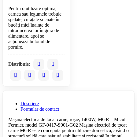
Pentru o utilizare optimă,
carnea sau legumele trebuie
spălate, curățate și tăiate în
bucăți mici înainte de
introducerea lor în gura de
alimentare, apoi se
acționează butonul de
Distribuie:
Descriere
Formular de contact
Mașină electrică de tocat carne, roșie, 1400W, MGR – Micul
Fermier, model GF-0417-S001-G02 Mașina electrică de tocat
carne MGR este concepută pentru utilizare domestică, având o
structură solidă care asigură stabilitate și rezistență în timpul