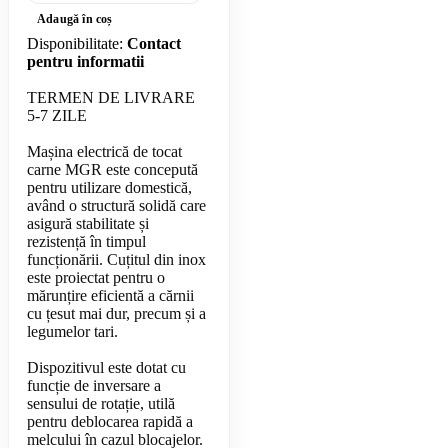
Adaugă în coș
Disponibilitate:
Contact
pentru informatii
TERMEN DE LIVRARE
5-7 ZILE
Mașina electrică de tocat
carne MGR este concepută
pentru utilizare domestică,
având o structură solidă care
asigură stabilitate și
rezistență în timpul
funcționării. Cuțitul din inox
este proiectat pentru o
mărunțire eficientă a cărnii
cu țesut mai dur, precum și a
legumelor tari.
Dispozitivul este dotat cu
funcție de inversare a
sensului de rotație, utilă
pentru deblocarea rapidă a
melcului în cazul blocajelor.