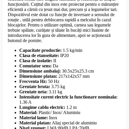
funcționării. Cuțitul din inox este proiectat pentru o mărunțire
eficientă a cărnii cu țesut mai dur, precum și a legumelor tari.
Dispozitivul este dotat cu funcție de inversare a sensului de
rotație , utilă pentru deblocarea rapidă a melcului în cazul
blocajelor. Pentru o utilizare optimă, carnea sau legumele
trebuie spălate, curățate și tăiate în bucăți mici înainte de
introducerea lor în gura de alimentare, apoi se acționează
butonul de pornire.
Capacitate productie:
1.5 kg/min
Clasa de etanseitate:
IP20
Clasa de izolatie:
II
Comutator sens:
Da
Dimensiune ambalaj:
30.5x25x25.3 cm
Dimensiune platan:
217x142x57 mm
Frecventa Hz:
50 Hz
Greutate bruta:
3.75 kg
Greutate neta:
3.11 kg
Intensitate curent electric la functionare nominala:
1.36 A
Lungime cablu electric:
1.2 m
Material:
Plastic/ Inox/ Aluminiu
Material lame:
Inox
Material platan:
Aliaj special de aluminiu
Nivel zgomot:
LWA:80dB LPA:70dB