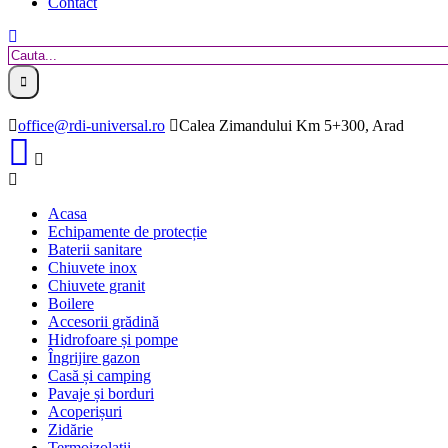
Contact
office@rdi-universal.ro
Calea Zimandului Km 5+300, Arad
Acasa
Echipamente de protecție
Baterii sanitare
Chiuvete inox
Chiuvete granit
Boilere
Accesorii grădină
Hidrofoare și pompe
Îngrijire gazon
Casă și camping
Pavaje și borduri
Acoperișuri
Zidărie
Termoizolații