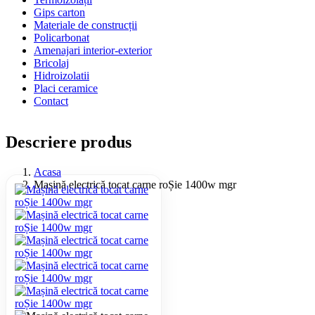
Gips carton
Materiale de construcții
Policarbonat
Amenajari interior-exterior
Bricolaj
Hidroizolatii
Placi ceramice
Contact
Descriere produs
Acasa
Mașină electrică tocat carne roȘie 1400w mgr