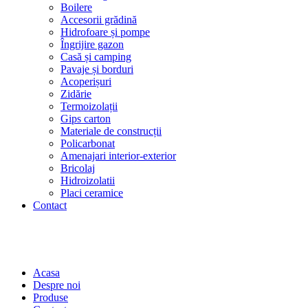
Boilere
Accesorii grădină
Hidrofoare și pompe
Îngrijire gazon
Casă și camping
Pavaje și borduri
Acoperișuri
Zidărie
Termoizolații
Gips carton
Materiale de construcții
Policarbonat
Amenajari interior-exterior
Bricolaj
Hidroizolatii
Placi ceramice
Contact
Acasa
Despre noi
Produse