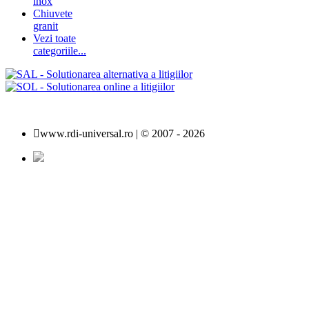
inox
Chiuvete
granit
Vezi toate
categoriile...
www.rdi-universal.ro | © 2007 -
2026