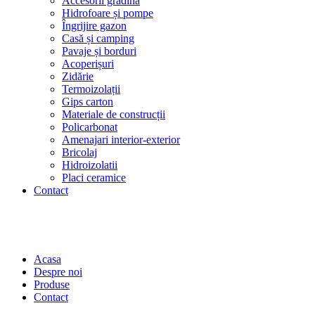
Accesorii grădină
Hidrofoare și pompe
Îngrijire gazon
Casă și camping
Pavaje și borduri
Acoperișuri
Zidărie
Termoizolații
Gips carton
Materiale de construcții
Policarbonat
Amenajari interior-exterior
Bricolaj
Hidroizolatii
Placi ceramice
Contact
Acasa
Despre noi
Produse
Contact