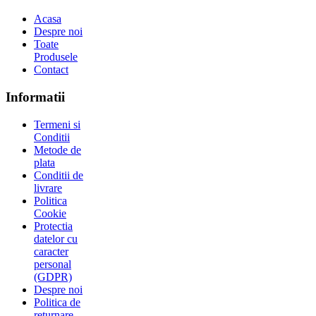
Acasa
Despre noi
Toate
Produsele
Contact
Informatii
Termeni si
Conditii
Metode de
plata
Conditii de
livrare
Politica
Cookie
Protectia
datelor cu
caracter
personal
(GDPR)
Despre noi
Politica de
returnare