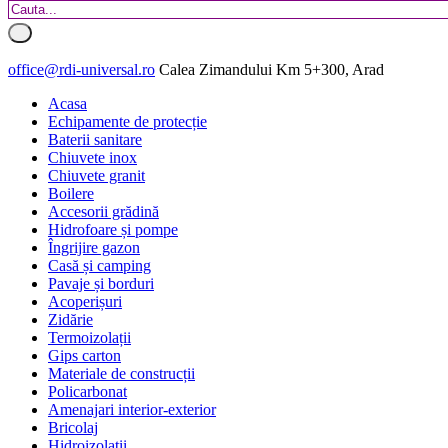
office@rdi-universal.ro
Calea Zimandului Km 5+300, Arad
Acasa
Echipamente de protecție
Baterii sanitare
Chiuvete inox
Chiuvete granit
Boilere
Accesorii grădină
Hidrofoare și pompe
Îngrijire gazon
Casă și camping
Pavaje și borduri
Acoperișuri
Zidărie
Termoizolații
Gips carton
Materiale de construcții
Policarbonat
Amenajari interior-exterior
Bricolaj
Hidroizolatii