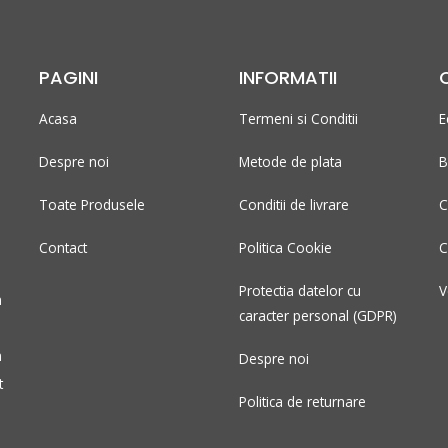
PAGINI
INFORMATII
Acasa
Termeni si Conditii
E
Despre noi
Metode de plata
B
Toate Produsele
Conditii de livrare
C
Contact
Politica Cookie
C
Protectia datelor cu
V
n
caracter personal (GDPR)
m
Despre noi
t
Politica de returnare