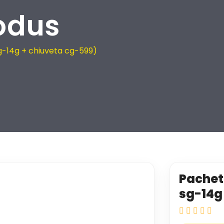
odus
sg-14g + chiuveta cg-599)
Pachet 
sg-14g