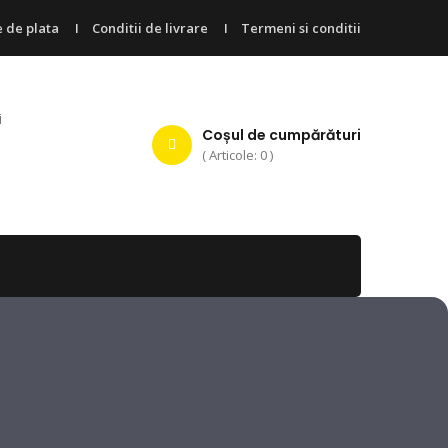
 de plata
Conditii de livrare
Termeni si conditii
i
Coșul de cumpărături
( Articole: 0 )