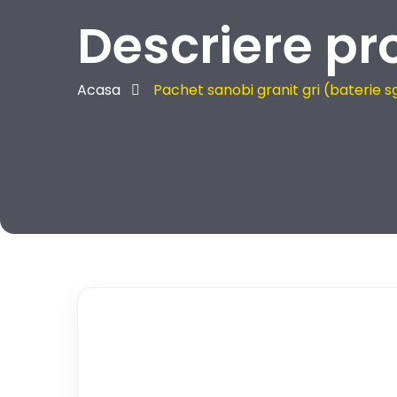
Descriere pr
Acasa
Pachet sanobi granit gri (baterie 