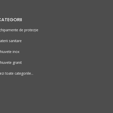
CATEGORII
chipamente de protecție
aterii sanitare
hiuvete inox
hiuvete granit
ezi toate categoriile...