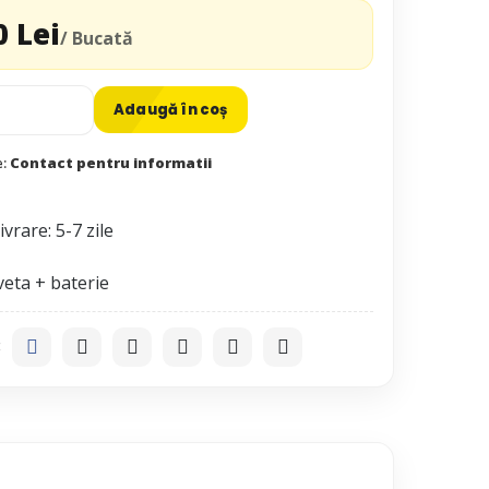
0 Lei
/ Bucată
Adaugă în coș
e:
Contact pentru informatii
vrare: 5-7 zile
: