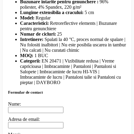
Buzunare intarite pentru genunchere :
96%
poliester, 4% Spandex, 220 g/m²
Lungime extensibila a cracului:
5 cm
Model:
Regular
Caracteristici:
Retroreflective elements | Buzunare
pentru genunchiere
Numar de cicluri:
25
Intretinere:
Spalati la 40 °C, proces normal de spalare |
Nu folositi inalbitori | Nu este posibila uscarea in tambur
| Nu calcati | Nu curatati chimic
MOQ:
1 BUC
Categorii:
EN 20471 | Vizibilitate redusa | Vreme
capricioasa | Imbracaminte | Pantaloni | Pantaloni si
Salopete | Imbracaminte de lucru HI-VIS |
Imbracaminte de lucru | Pantaloni talie si Pantaloni cu
pieptar | DAYBORO
Formular de contact
Nume:
Adresa de email: