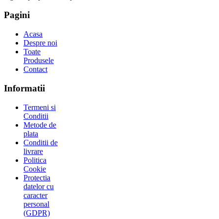
Pagini
Acasa
Despre noi
Toate
Produsele
Contact
Informatii
Termeni si
Conditii
Metode de
plata
Conditii de
livrare
Politica
Cookie
Protectia
datelor cu
caracter
personal
(GDPR)