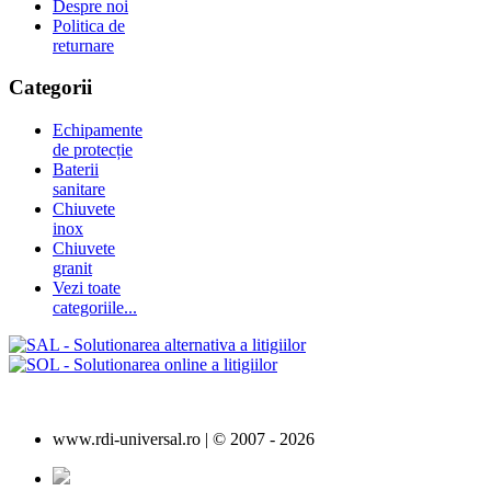
Despre noi
Politica de
returnare
Categorii
Echipamente
de protecție
Baterii
sanitare
Chiuvete
inox
Chiuvete
granit
Vezi toate
categoriile...
www.rdi-universal.ro | © 2007 -
2026