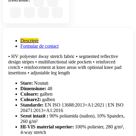
Descriere
Formular de contact
• HV polyester 4way stretch fabric • segmented reflective
design stripes • multifunctional side pockets • reinforced
crotch • reinforcement at knee areas with optional knee pad
insertions • adjustable leg length
Stare:
Noutati
Dimensiune:
48
Culoare:
galben
Culoare2:
galben
Standarde:
EN ISO 13688:2013+A1:2021 | EN ISO
20471:2013+A1:2016
Sezut intazit :
90% poliamida (nailon), 10% Spandex,
260 g/m²
HI-VIS material superior:
100% poliester, 280 g/m²,
4-way stretch