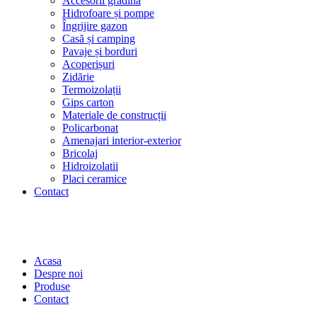
Accesorii grădină
Hidrofoare și pompe
Îngrijire gazon
Casă și camping
Pavaje și borduri
Acoperișuri
Zidărie
Termoizolații
Gips carton
Materiale de construcții
Policarbonat
Amenajari interior-exterior
Bricolaj
Hidroizolatii
Placi ceramice
Contact
Acasa
Despre noi
Produse
Contact