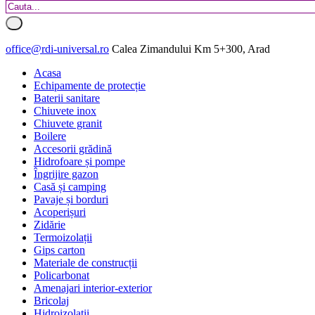
office@rdi-universal.ro
Calea Zimandului Km 5+300, Arad
Acasa
Echipamente de protecție
Baterii sanitare
Chiuvete inox
Chiuvete granit
Boilere
Accesorii grădină
Hidrofoare și pompe
Îngrijire gazon
Casă și camping
Pavaje și borduri
Acoperișuri
Zidărie
Termoizolații
Gips carton
Materiale de construcții
Policarbonat
Amenajari interior-exterior
Bricolaj
Hidroizolatii