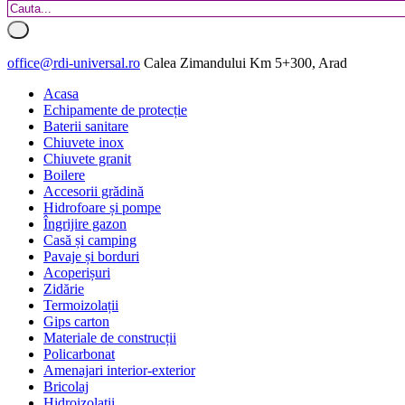
office@rdi-universal.ro
Calea Zimandului Km 5+300, Arad
Acasa
Echipamente de protecție
Baterii sanitare
Chiuvete inox
Chiuvete granit
Boilere
Accesorii grădină
Hidrofoare și pompe
Îngrijire gazon
Casă și camping
Pavaje și borduri
Acoperișuri
Zidărie
Termoizolații
Gips carton
Materiale de construcții
Policarbonat
Amenajari interior-exterior
Bricolaj
Hidroizolatii