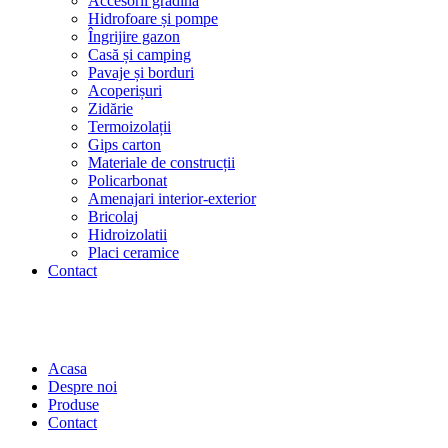
Accesorii grădină
Hidrofoare și pompe
Îngrijire gazon
Casă și camping
Pavaje și borduri
Acoperișuri
Zidărie
Termoizolații
Gips carton
Materiale de construcții
Policarbonat
Amenajari interior-exterior
Bricolaj
Hidroizolatii
Placi ceramice
Contact
Acasa
Despre noi
Produse
Contact